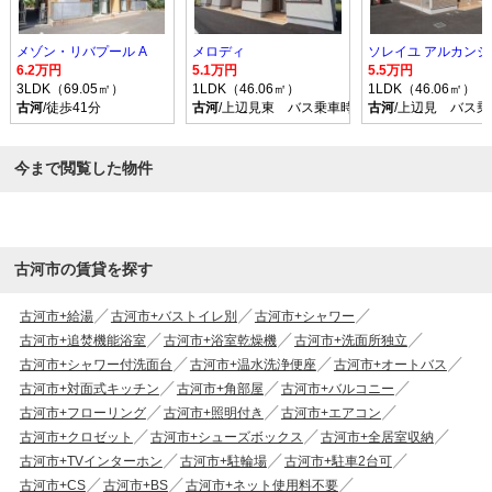
メゾン・リバプール A
メロディ
6.2万円
5.1万円
5.5万円
3LDK（69.05㎡）
1LDK（46.06㎡）
1LDK（46.06㎡）
古河
/徒歩41分
古河
/上辺見東 バス乗車時間11分 停歩4分
古河
/上辺見 バス乗
今まで閲覧した物件
古河市の賃貸を探す
古河市+給湯
古河市+バストイレ別
古河市+シャワー
古河市+追焚機能浴室
古河市+浴室乾燥機
古河市+洗面所独立
古河市+シャワー付洗面台
古河市+温水洗浄便座
古河市+オートバス
古河市+対面式キッチン
古河市+角部屋
古河市+バルコニー
古河市+フローリング
古河市+照明付き
古河市+エアコン
古河市+クロゼット
古河市+シューズボックス
古河市+全居室収納
古河市+TVインターホン
古河市+駐輪場
古河市+駐車2台可
古河市+CS
古河市+BS
古河市+ネット使用料不要