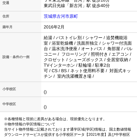
ＪＲ東北本線「古河」駅 徒歩18分
交通
東武日光線「新古河」駅 徒歩40分
茨城県古河市原町
住所
2016年2月
築年月
給湯 / バストイレ別 / シャワー / 追焚機能浴
室 / 浴室乾燥機 / 洗面所独立 / シャワー付洗面
台 / 温水洗浄便座 / オートバス / 角部屋 / バル
コニー / フローリング / 照明付き / エアコン /
設備・条件の一例
クロゼット / シューズボックス / 全居室収納 /
TVインターホン / 駐輪場 / 駐車2台
可 / CS / BS / ネット使用料不要 / 対面式キッ
チン / 室内洗濯機置き場 /
小学校区
()
中学校区
()
※各種情報と現状に差異がある場合は、現状優先となります。
※物件情報の学区情報について
当サイト物件情報に記載されております通学区域(学区)情報は、国土数値情報
ダウンロードサービスが提供する小学校区データ【2021年度】及び中学校区