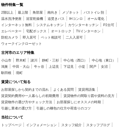
物件特集一覧
2階以上
最上階
角部屋
南向き
メゾネット
バストイレ別
温水洗浄便座
浴室乾燥機
追焚きバス
IHコンロ
オール電化
インターネット無料
システムキッチン
カウンターキッチン
P2台可
エレベーター
宅配ボックス
オートロック
TVインターホン
防犯カメラ
即入居可
ペット相談可
二人入居可
ウォークインクローゼット
古河市のエリア特集
小山市
野木町
諸川
静町・三杉
中心地（西口）
中心地（東口）
鴻巣
中田・大山
牛ヶ谷
上辺見
下辺見
小堤
関戸
女沼
駒羽根
境町
賃貸について知る
お部屋探しから契約までの流れ
よくある質問
賃貸用語集
賃貸契約費用や一人暮らしの初期費用
賃貸物件の間取り図や資料の見方
賃貸物件の選び方やチェック方法
お部屋探しにオススメの時期
引越し業者の選び方
引越しの梱包の仕方や荷造りのコツ
当社について
トップページ
インフォメーション
スタッフ紹介
スタッフブログ