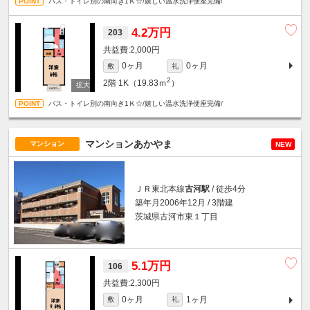
バス・トイレ別の南向き1Ｋ☆/嬉しい温水洗浄便座完備/
4.2万円
203
2,000円
0ヶ月
0ヶ月
敷
礼
2
2階
1K（19.83ｍ
）
バス・トイレ別の南向き1Ｋ☆/嬉しい温水洗浄便座完備/
マンションあかやま
マンション
NEW
ＪＲ東北本線
古河駅
/ 徒歩4分
築年月2006年12月 / 3階建
茨城県古河市東１丁目
5.1万円
106
2,300円
0ヶ月
1ヶ月
敷
礼