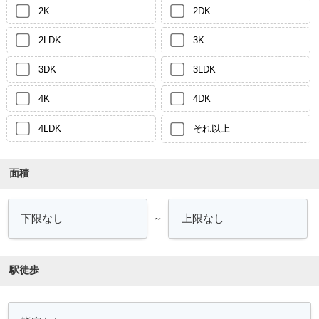
2K
2DK
2LDK
3K
3DK
3LDK
4K
4DK
4LDK
それ以上
面積
～
駅徒歩