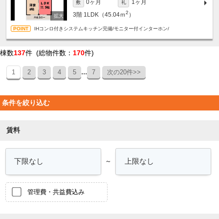
0ヶ月
1ヶ月
敷
礼
2
3階
1LDK（45.04ｍ
）
IHコンロ付きシステムキッチン完備/モニター付インターホン/
棟数
137
件 (総物件数：
170
件)
...
1
2
3
4
5
7
次の20件>>
条件を絞り込む
賃料
～
管理費・共益費込み