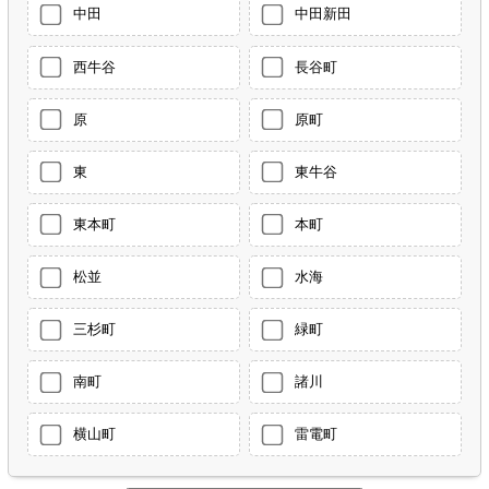
中田
中田新田
西牛谷
長谷町
原
原町
東
東牛谷
東本町
本町
松並
水海
三杉町
緑町
南町
諸川
横山町
雷電町