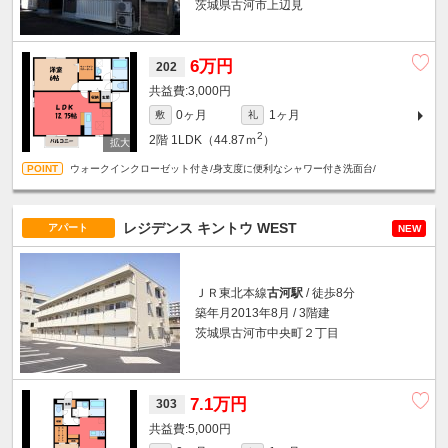
茨城県古河市上辺見
6万円
202
3,000円
0ヶ月
1ヶ月
敷
礼
2
2階
1LDK（44.87ｍ
）
ウォークインクローゼット付き/身支度に便利なシャワー付き洗面台/
レジデンス キントウ WEST
アパート
NEW
ＪＲ東北本線
古河駅
/ 徒歩8分
築年月2013年8月 / 3階建
茨城県古河市中央町２丁目
7.1万円
303
5,000円