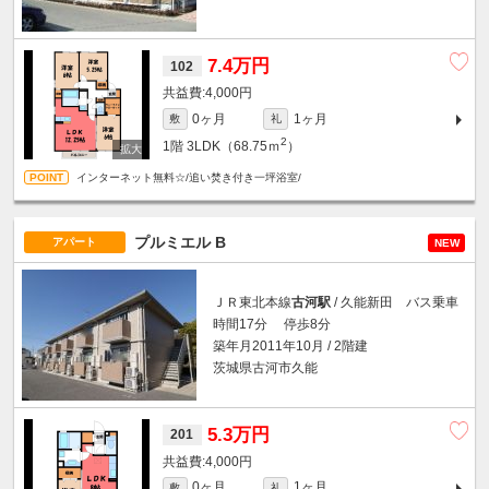
7.4万円
102
4,000円
0ヶ月
1ヶ月
敷
礼
2
1階
3LDK（68.75ｍ
）
インターネット無料☆/追い焚き付き一坪浴室/
プルミエル B
アパート
NEW
ＪＲ東北本線
古河駅
/ 久能新田 バス乗車
時間17分 停歩8分
築年月2011年10月 / 2階建
茨城県古河市久能
5.3万円
201
4,000円
0ヶ月
1ヶ月
敷
礼