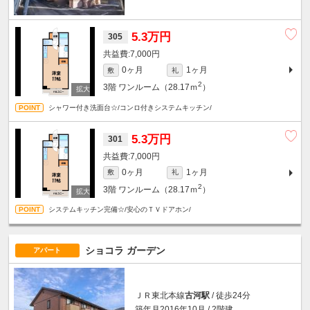
5.3万円
305
7,000円
0ヶ月
1ヶ月
敷
礼
2
3階
ワンルーム（28.17ｍ
）
シャワー付き洗面台☆/コンロ付きシステムキッチン/
5.3万円
301
7,000円
0ヶ月
1ヶ月
敷
礼
2
3階
ワンルーム（28.17ｍ
）
システムキッチン完備☆/安心のＴＶドアホン/
ショコラ ガーデン
アパート
ＪＲ東北本線
古河駅
/ 徒歩24分
築年月2016年10月 / 2階建