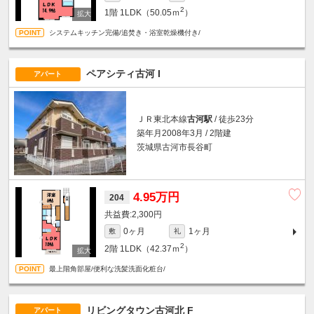
2
1階
1LDK（50.05ｍ
）
システムキッチン完備/追焚き・浴室乾燥機付き/
ペアシティ古河 I
アパート
ＪＲ東北本線
古河駅
/ 徒歩23分
築年月2008年3月 / 2階建
茨城県古河市長谷町
4.95万円
204
2,300円
0ヶ月
1ヶ月
敷
礼
2
2階
1LDK（42.37ｍ
）
最上階角部屋/便利な洗髪洗面化粧台/
リビングタウン古河北 F
アパート