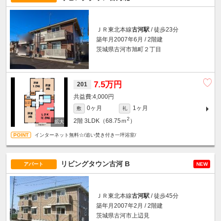
ＪＲ東北本線
古河駅
/ 徒歩23分
築年月2007年6月 / 2階建
茨城県古河市旭町２丁目
7.5万円
201
4,000円
0ヶ月
1ヶ月
敷
礼
2
2階
3LDK（68.75ｍ
）
インターネット無料☆/追い焚き付き一坪浴室/
リビングタウン古河 B
アパート
NEW
ＪＲ東北本線
古河駅
/ 徒歩45分
築年月2007年2月 / 2階建
茨城県古河市上辺見