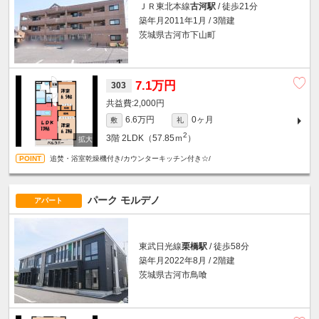
ＪＲ東北本線
古河駅
/ 徒歩21分
築年月2011年1月 / 3階建
茨城県古河市下山町
7.1万円
303
2,000円
6.6万円
0ヶ月
敷
礼
2
3階
2LDK（57.85ｍ
）
追焚・浴室乾燥機付き/カウンターキッチン付き☆/
パーク モルデノ
アパート
東武日光線
栗橋駅
/ 徒歩58分
築年月2022年8月 / 2階建
茨城県古河市鳥喰