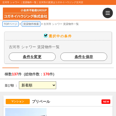
古河市 シャワー ｜賃貸物件一覧｜古河市の賃貸はコガネイハウジング古河店
TOPページ
賃貸物件検索
古河市 シャワー 賃貸物件一覧
選択中の条件
古河市 シャワー 賃貸物件一覧
条件を変更
条件を保存
棟数
137
件 (総物件数：
170
件)
並び順 ：
プリベール
マンション
NEW