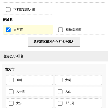
下都賀郡野木町
茨城県
古河市
猿島郡境町
住みたい町名
古河市
旭町
大堤
大手町
大山
女沼
上辺見