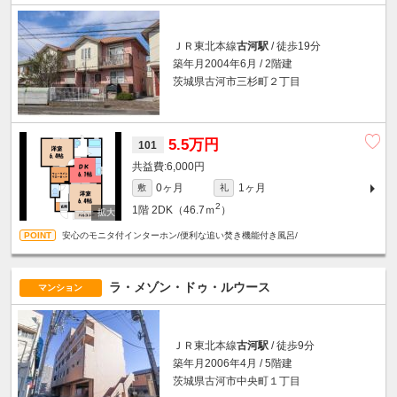
ＪＲ東北本線
古河駅
/ 徒歩19分
築年月2004年6月 / 2階建
茨城県古河市三杉町２丁目
5.5万円
101
6,000円
0ヶ月
1ヶ月
敷
礼
2
1階
2DK（46.7ｍ
）
安心のモニタ付インターホン/便利な追い焚き機能付き風呂/
ラ・メゾン・ドゥ・ルウース
マンション
ＪＲ東北本線
古河駅
/ 徒歩9分
築年月2006年4月 / 5階建
茨城県古河市中央町１丁目