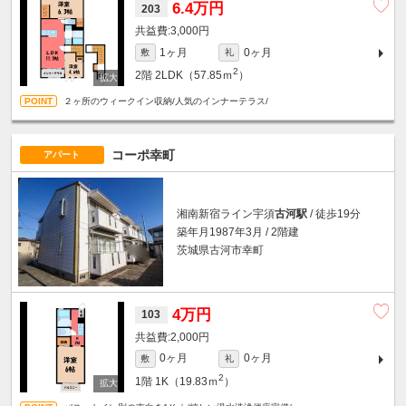
6.4万円
203
3,000円
1ヶ月
0ヶ月
敷
礼
2
2階
2LDK（57.85ｍ
）
２ヶ所のウィークイン収納/人気のインナーテラス/
コーポ幸町
アパート
湘南新宿ライン宇須
古河駅
/ 徒歩19分
築年月1987年3月 / 2階建
茨城県古河市幸町
4万円
103
2,000円
0ヶ月
0ヶ月
敷
礼
2
1階
1K（19.83ｍ
）