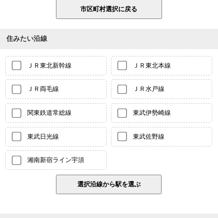
住みたい沿線
ＪＲ東北新幹線
ＪＲ東北本線
ＪＲ両毛線
ＪＲ水戸線
関東鉄道常総線
東武伊勢崎線
東武日光線
東武佐野線
湘南新宿ライン宇須