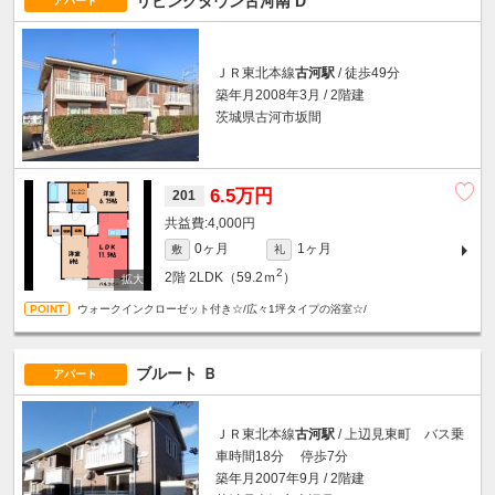
リビングタウン古河南 D
アパート
ＪＲ東北本線
古河駅
/ 徒歩49分
築年月2008年3月 / 2階建
茨城県古河市坂間
6.5万円
201
4,000円
0ヶ月
1ヶ月
敷
礼
2
2階
2LDK（59.2ｍ
）
ウォークインクローゼット付き☆/広々1坪タイプの浴室☆/
ブルート Ｂ
アパート
ＪＲ東北本線
古河駅
/ 上辺見東町 バス乗
車時間18分 停歩7分
築年月2007年9月 / 2階建