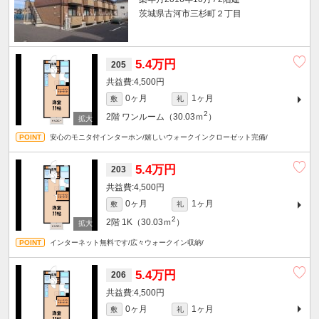
茨城県古河市三杉町２丁目
5.4万円
205
4,500円
0ヶ月
1ヶ月
敷
礼
2
2階
ワンルーム（30.03ｍ
）
安心のモニタ付インターホン/嬉しいウォークインクローゼット完備/
5.4万円
203
4,500円
0ヶ月
1ヶ月
敷
礼
2
2階
1K（30.03ｍ
）
インターネット無料です/広々ウォークイン収納/
5.4万円
206
4,500円
0ヶ月
1ヶ月
敷
礼