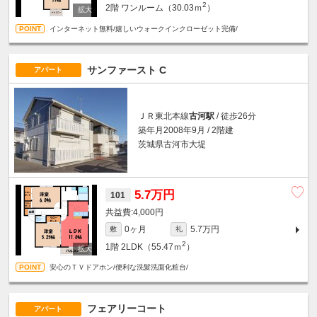
2
2階
ワンルーム（30.03ｍ
）
インターネット無料/嬉しいウォークインクローゼット完備/
サンファースト C
アパート
ＪＲ東北本線
古河駅
/ 徒歩26分
築年月2008年9月 / 2階建
茨城県古河市大堤
5.7万円
101
4,000円
0ヶ月
5.7万円
敷
礼
2
1階
2LDK（55.47ｍ
）
安心のＴＶドアホン/便利な洗髪洗面化粧台/
フェアリーコート
アパート