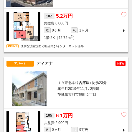
5.2万円
102
6,000円
0ヶ月
1ヶ月
敷
礼
2
1階
2K（42.72ｍ
）
便利な洗髪洗面化粧台付き/インターネット無料/
ディアナ
アパート
NEW
ＪＲ東北本線
古河駅
/ 徒歩23分
築年月2019年11月 / 2階建
茨城県古河市旭町２丁目
6.1万円
105
2,900円
0ヶ月
9万円
敷
礼