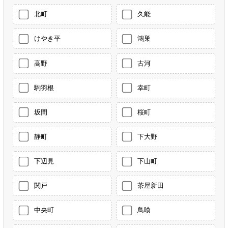
北町
久能
けやき平
鴻巣
高野
古河
駒羽根
幸町
坂間
桜町
静町
下大野
下辺見
下山町
関戸
茶屋新田
中央町
鳥喰