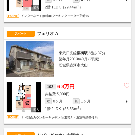
2
2階
1LDK（29.44ｍ
）
インターネット無料/IHクッキングヒーター完備☆/
フェリオ A
アパート
東武日光線
栗橋駅
/ 徒歩37分
築年月2013年9月 / 2階建
茨城県古河市大山
6.3万円
102
5,000円
0ヶ月
1ヶ月
敷
礼
2
1階
2LDK（53.33ｍ
）
ＩＨ対面カウンターキッチン☆/追焚き・浴室乾燥機付き/