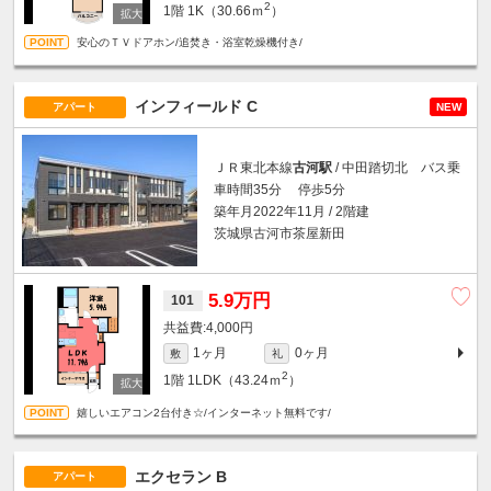
2
1階
1K（30.66ｍ
）
安心のＴＶドアホン/追焚き・浴室乾燥機付き/
インフィールド C
アパート
NEW
ＪＲ東北本線
古河駅
/ 中田踏切北 バス乗
車時間35分 停歩5分
築年月2022年11月 / 2階建
茨城県古河市茶屋新田
5.9万円
101
4,000円
1ヶ月
0ヶ月
敷
礼
2
1階
1LDK（43.24ｍ
）
嬉しいエアコン2台付き☆/インターネット無料です/
エクセラン B
アパート