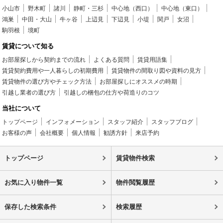
小山市
野木町
諸川
静町・三杉
中心地（西口）
中心地（東口）
鴻巣
中田・大山
牛ヶ谷
上辺見
下辺見
小堤
関戸
女沼
駒羽根
境町
賃貸について知る
お部屋探しから契約までの流れ
よくある質問
賃貸用語集
賃貸契約費用や一人暮らしの初期費用
賃貸物件の間取り図や資料の見方
賃貸物件の選び方やチェック方法
お部屋探しにオススメの時期
引越し業者の選び方
引越しの梱包の仕方や荷造りのコツ
当社について
トップページ
インフォメーション
スタッフ紹介
スタッフブログ
お客様の声
会社概要
個人情報
勧誘方針
来店予約
トップページ
賃貸物件検索
お気に入り物件一覧
物件閲覧履歴
保存した検索条件
検索履歴