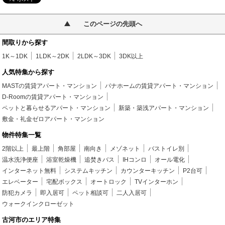
このページの先頭へ
間取りから探す
1K～1DK
1LDK～2DK
2LDK～3DK
3DK以上
人気特集から探す
MASTの賃貸アパート・マンション
パナホームの賃貸アパート・マンション
D-Roomの賃貸アパート・マンション
ペットと暮らせるアパート・マンション
新築・築浅アパート・マンション
敷金・礼金ゼロアパート・マンション
物件特集一覧
2階以上
最上階
角部屋
南向き
メゾネット
バストイレ別
温水洗浄便座
浴室乾燥機
追焚きバス
IHコンロ
オール電化
インターネット無料
システムキッチン
カウンターキッチン
P2台可
エレベーター
宅配ボックス
オートロック
TVインターホン
防犯カメラ
即入居可
ペット相談可
二人入居可
ウォークインクローゼット
古河市のエリア特集