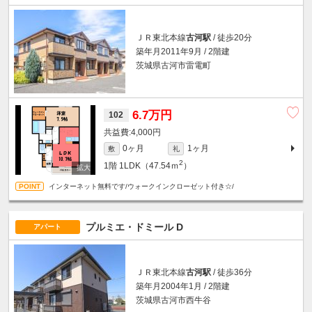
ＪＲ東北本線
古河駅
/ 徒歩20分
築年月2011年9月 / 2階建
茨城県古河市雷電町
6.7万円
102
4,000円
0ヶ月
1ヶ月
敷
礼
2
1階
1LDK（47.54ｍ
）
インターネット無料です/ウォークインクローゼット付き☆/
プルミエ・ドミール D
アパート
ＪＲ東北本線
古河駅
/ 徒歩36分
築年月2004年1月 / 2階建
茨城県古河市西牛谷