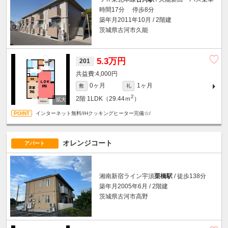
時間17分 停歩8分
築年月2011年10月 / 2階建
茨城県古河市久能
5.3万円
201
4,000円
0ヶ月
1ヶ月
敷
礼
2
2階
1LDK（29.44ｍ
）
インターネット無料/IHクッキングヒーター完備☆/
オレンジコート
アパート
湘南新宿ライン宇須
栗橋駅
/ 徒歩138分
築年月2005年6月 / 2階建
茨城県古河市高野