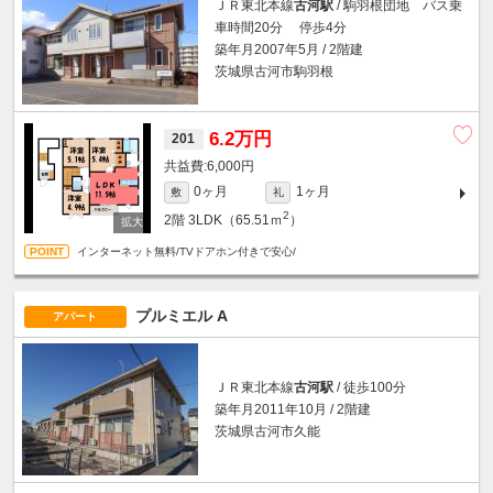
ＪＲ東北本線
古河駅
/ 駒羽根団地 バス乗
車時間20分 停歩4分
築年月2007年5月 / 2階建
茨城県古河市駒羽根
6.2万円
201
6,000円
0ヶ月
1ヶ月
敷
礼
2
2階
3LDK（65.51ｍ
）
インターネット無料/TVドアホン付きで安心/
プルミエル A
アパート
ＪＲ東北本線
古河駅
/ 徒歩100分
築年月2011年10月 / 2階建
茨城県古河市久能