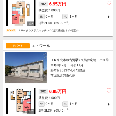
6.95万円
202
4,000円
0ヶ月
1ヶ月
敷
礼
2
2階
2LDK（65.02ｍ
）
ＩＨ付きシステムキッチン☆/追焚機能付きの浴室☆/
エトワール
アパート
ＪＲ東北本線
古河駅
/ 久能住宅地 バス乗
車時間17分 停歩11分
築年月2013年4月 / 2階建
茨城県古河市久能
6.95万円
202
4,000円
0ヶ月
1ヶ月
敷
礼
2
2階
2LDK（65.45ｍ
）