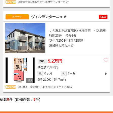
追炊き付き1坪風呂☆/モニタ付インターホン/
ヴィルモンターニュ A
アパート
NEW
ＪＲ東北本線
古河駅
/ 水海寺前 バス乗車
時間23分 停歩8分
築年月2003年8月 / 2階建
茨城県古河市水海
5.2万円
201
6,000円
0ヶ月
1ヶ月
敷
礼
2
2階
2LDK（54.7ｍ
）
追い焚き・室内物干し付き/安心のＴＶドアホン/
棟数
8
件 (総物件数：
8
件)