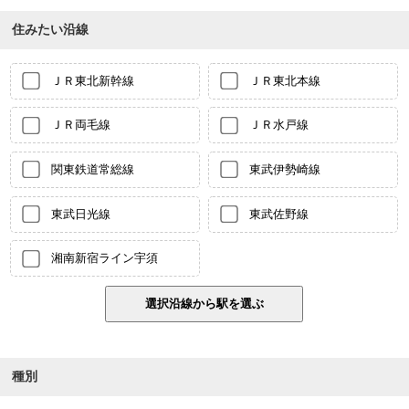
住みたい沿線
ＪＲ東北新幹線
ＪＲ東北本線
ＪＲ両毛線
ＪＲ水戸線
関東鉄道常総線
東武伊勢崎線
東武日光線
東武佐野線
湘南新宿ライン宇須
種別