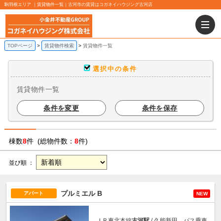
駒羽根エリア ｜賃貸物件一覧｜古河市の賃貸はコガネイハウジング古河店
TOPページ
賃貸物件検索
賃貸物件一覧
選択中の条件
賃貸物件一覧
条件を変更
条件を保存
棟数
8
件 (総物件数：
8
件)
並び順 ：
プルミエル B
アパート
NEW
ＪＲ東北本線
古河駅
/ 久能新田 バス乗車