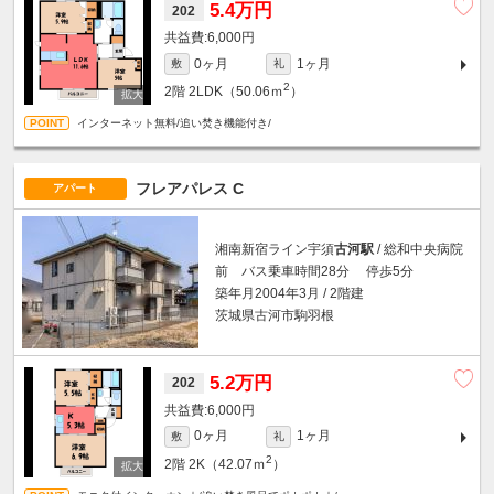
5.4万円
202
6,000円
0ヶ月
1ヶ月
敷
礼
2
2階
2LDK（50.06ｍ
）
インターネット無料/追い焚き機能付き/
フレアパレス C
アパート
湘南新宿ライン宇須
古河駅
/ 総和中央病院
前 バス乗車時間28分 停歩5分
築年月2004年3月 / 2階建
茨城県古河市駒羽根
5.2万円
202
6,000円
0ヶ月
1ヶ月
敷
礼
2
2階
2K（42.07ｍ
）