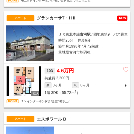
モニタ付インターホン☆/追い焚き風呂でポカポカ☆/
グランカーサT・H II
アパート
NEW
ＪＲ東北本線
古河駅
/ 団地東第9 バス乗車
時間25分 停歩6分
築年月1998年7月 / 2階建
茨城県古河市駒羽根
4.6万円
103
2,200円
0ヶ月
0ヶ月
敷
礼
2
1階
3DK（55.72ｍ
）
ＴＶインターホン付き/全室6帖以上/
エスポワール B
アパート