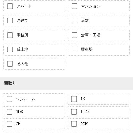
アパート
マンション
戸建て
店舗
事務所
倉庫・工場
貸土地
駐車場
その他
間取り
ワンルーム
1K
1DK
1LDK
2K
2DK