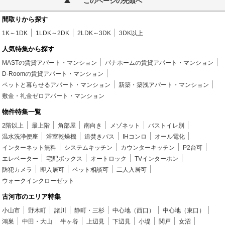
このページの先頭へ
間取りから探す
1K～1DK
1LDK～2DK
2LDK～3DK
3DK以上
人気特集から探す
MASTの賃貸アパート・マンション
パナホームの賃貸アパート・マンション
D-Roomの賃貸アパート・マンション
ペットと暮らせるアパート・マンション
新築・築浅アパート・マンション
敷金・礼金ゼロアパート・マンション
物件特集一覧
2階以上
最上階
角部屋
南向き
メゾネット
バストイレ別
温水洗浄便座
浴室乾燥機
追焚きバス
IHコンロ
オール電化
インターネット無料
システムキッチン
カウンターキッチン
P2台可
エレベーター
宅配ボックス
オートロック
TVインターホン
防犯カメラ
即入居可
ペット相談可
二人入居可
ウォークインクローゼット
古河市のエリア特集
小山市
野木町
諸川
静町・三杉
中心地（西口）
中心地（東口）
鴻巣
中田・大山
牛ヶ谷
上辺見
下辺見
小堤
関戸
女沼