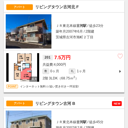
リビングタウン古河北 F
アパート
ＪＲ東北本線
古河駅
/ 徒歩23分
築年月2007年6月 / 2階建
茨城県古河市旭町２丁目
7.5万円
201
4,000円
0ヶ月
1ヶ月
敷
礼
2
2階
3LDK（68.75ｍ
）
インターネット無料☆/追い焚き付き一坪浴室/
リビングタウン古河 B
アパート
NEW
ＪＲ東北本線
古河駅
/ 徒歩45分
築年月2007年2月 / 2階建