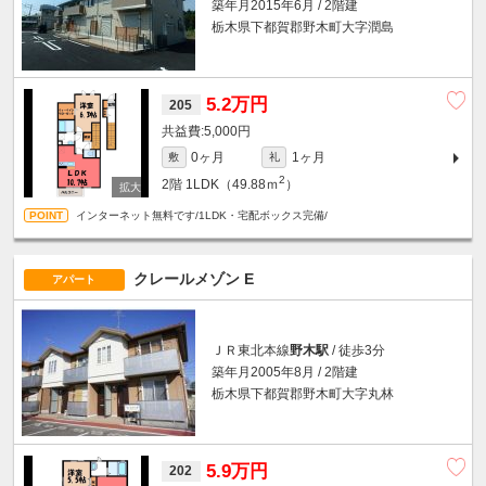
築年月2015年6月 / 2階建
栃木県下都賀郡野木町大字潤島
5.2万円
205
5,000円
0ヶ月
1ヶ月
敷
礼
2
2階
1LDK（49.88ｍ
）
インターネット無料です/1LDK・宅配ボックス完備/
クレールメゾン E
アパート
ＪＲ東北本線
野木駅
/ 徒歩3分
築年月2005年8月 / 2階建
栃木県下都賀郡野木町大字丸林
5.9万円
202