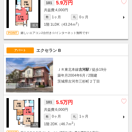
5.9万円
101
4,000円
1ヶ月
0ヶ月
敷
礼
2
1階
1LDK（43.24ｍ
）
嬉しいエアコン2台付き☆/インターネット無料です/
エクセラン B
アパート
ＪＲ東北本線
古河駅
/ 徒歩19分
築年月2004年6月 / 2階建
茨城県古河市三杉町２丁目
5.5万円
101
6,000円
0ヶ月
1ヶ月
敷
礼
2
1階
2DK（46.7ｍ
）