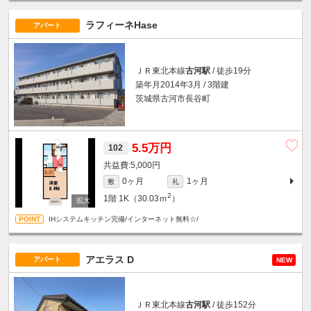
ラフィーネHase
アパート
ＪＲ東北本線
古河駅
/ 徒歩19分
築年月2014年3月 / 3階建
茨城県古河市長谷町
5.5万円
102
5,000円
0ヶ月
1ヶ月
敷
礼
2
1階
1K（30.03ｍ
）
IHシステムキッチン完備/インターネット無料☆/
アエラス D
アパート
NEW
ＪＲ東北本線
古河駅
/ 徒歩152分