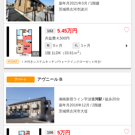
築年月2021年3月 / 1階建
茨城県古河市諸川
5.45万円
102
4,500円
0ヶ月
1ヶ月
敷
礼
2
1階
1LDK（33.61ｍ
）
ＩＨ付きシステムキッチン/ウォークインクローゼット付き/
アヴニール B
アパート
湘南新宿ライン宇須
古河駅
/ 徒歩20分
築年月2016年12月 / 2階建
茨城県古河市大堤
5万円
106