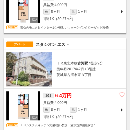
4,000円
0ヶ月
1ヶ月
敷
礼
2
1階
1K（30.27ｍ
）
安心のモニタ付インターホン/嬉しいウォークインクローゼット完備/
スタシオン エスト
アパート
ＪＲ東北本線
古河駅
/ 徒歩9分
築年月2017年2月 / 3階建
茨城県古河市東３丁目
6.4万円
101
4,000円
0ヶ月
1ヶ月
敷
礼
2
1階
1K（30.27ｍ
）
ＩＨシステムキッチン完備/追い焚き・温水洗浄便座付き/