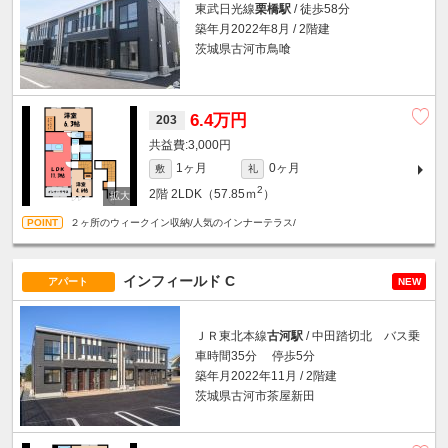
東武日光線
栗橋駅
/ 徒歩58分
築年月2022年8月 / 2階建
茨城県古河市鳥喰
6.4万円
203
3,000円
1ヶ月
0ヶ月
敷
礼
2
2階
2LDK（57.85ｍ
）
２ヶ所のウィークイン収納/人気のインナーテラス/
インフィールド C
アパート
NEW
ＪＲ東北本線
古河駅
/ 中田踏切北 バス乗
車時間35分 停歩5分
築年月2022年11月 / 2階建
茨城県古河市茶屋新田