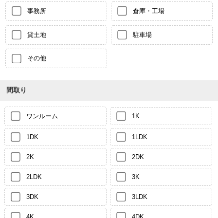
事務所
倉庫・工場
貸土地
駐車場
その他
間取り
ワンルーム
1K
1DK
1LDK
2K
2DK
2LDK
3K
3DK
3LDK
4K
4DK