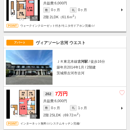
6,000円
0ヶ月
0ヶ月
敷
礼
2
2階
2LDK（61.6ｍ
）
ウォークインクローゼット付き/モニタ付ドアホン完備☆/
ヴィアソーレ古河 ウエスト
アパート
ＪＲ東北本線
古河駅
/ 徒歩16分
築年月2014年1月 / 2階建
茨城県古河市古河
7万円
202
6,000円
0ヶ月
1ヶ月
敷
礼
2
2階
2SLDK（69.72ｍ
）
インターネット無料☆/システムキッチン完備/