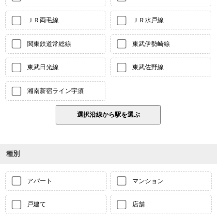
ＪＲ両毛線
ＪＲ水戸線
関東鉄道常総線
東武伊勢崎線
東武日光線
東武佐野線
湘南新宿ライン宇須
種別
アパート
マンション
戸建て
店舗