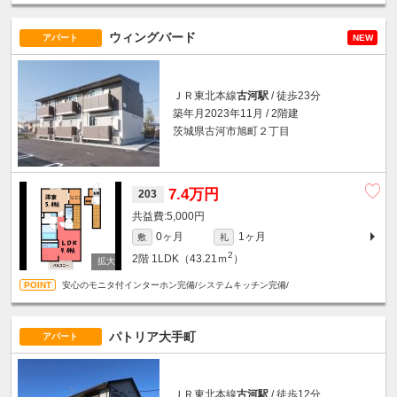
ウィングバード
アパート
NEW
ＪＲ東北本線
古河駅
/ 徒歩23分
築年月2023年11月 / 2階建
茨城県古河市旭町２丁目
7.4万円
203
5,000円
0ヶ月
1ヶ月
敷
礼
2
2階
1LDK（43.21ｍ
）
安心のモニタ付インターホン完備/システムキッチン完備/
パトリア大手町
アパート
ＪＲ東北本線
古河駅
/ 徒歩12分