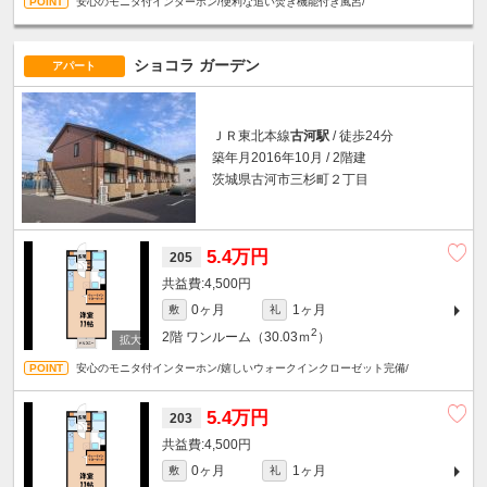
安心のモニタ付インターホン/便利な追い焚き機能付き風呂/
ショコラ ガーデン
アパート
ＪＲ東北本線
古河駅
/ 徒歩24分
築年月2016年10月 / 2階建
茨城県古河市三杉町２丁目
5.4万円
205
4,500円
0ヶ月
1ヶ月
敷
礼
2
2階
ワンルーム（30.03ｍ
）
安心のモニタ付インターホン/嬉しいウォークインクローゼット完備/
5.4万円
203
4,500円
0ヶ月
1ヶ月
敷
礼