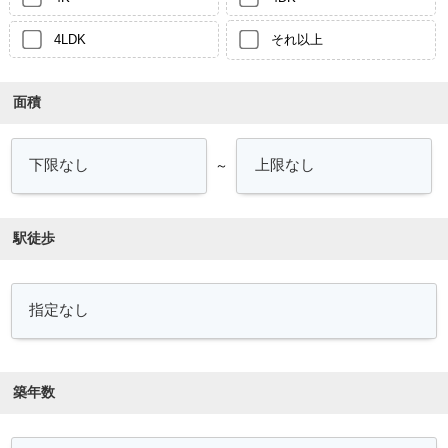
4LDK
それ以上
面積
～
駅徒歩
築年数