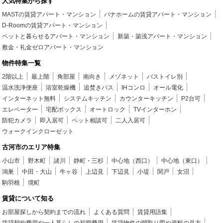
人気特集から探す
MASTの賃貸アパート・マンション
パナホームの賃貸アパート・マンション
D-Roomの賃貸アパート・マンション
ペットと暮らせるアパート・マンション
新築・築浅アパート・マンション
敷金・礼金ゼロアパート・マンション
物件特集一覧
2階以上
最上階
角部屋
南向き
メゾネット
バストイレ別
温水洗浄便座
浴室乾燥機
追焚きバス
IHコンロ
オール電化
インターネット無料
システムキッチン
カウンターキッチン
P2台可
エレベーター
宅配ボックス
オートロック
TVインターホン
防犯カメラ
即入居可
ペット相談可
二人入居可
ウォークインクローゼット
古河市のエリア特集
小山市
野木町
諸川
静町・三杉
中心地（西口）
中心地（東口）
鴻巣
中田・大山
牛ヶ谷
上辺見
下辺見
小堤
関戸
女沼
駒羽根
境町
賃貸について知る
お部屋探しから契約までの流れ
よくある質問
賃貸用語集