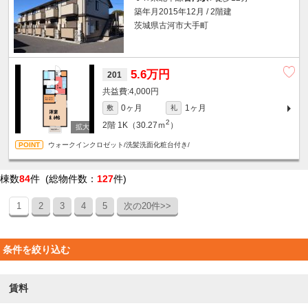
築年月2015年12月 / 2階建
茨城県古河市大手町
5.6万円
201
4,000円
0ヶ月
1ヶ月
敷
礼
2
2階
1K（30.27ｍ
）
ウォークインクロゼット/洗髪洗面化粧台付き/
棟数
84
件 (総物件数：
127
件)
1
2
3
4
5
次の20件>>
条件を絞り込む
賃料