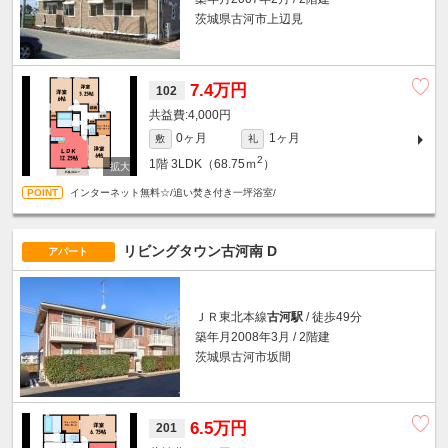
茨城県古河市上辺見
7.4万円
102
4,000円
0ヶ月
1ヶ月
敷
礼
2
1階
3LDK（68.75ｍ
）
インターネット無料☆/追い焚き付き一坪浴室/
リビングタウン古河南 D
アパート
ＪＲ東北本線
古河駅
/ 徒歩49分
築年月2008年3月 / 2階建
茨城県古河市坂間
6.5万円
201