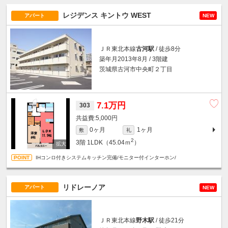
レジデンス キントウ WEST
アパート
NEW
ＪＲ東北本線
古河駅
/ 徒歩8分
築年月2013年8月 / 3階建
茨城県古河市中央町２丁目
7.1万円
303
5,000円
0ヶ月
1ヶ月
敷
礼
2
3階
1LDK（45.04ｍ
）
IHコンロ付きシステムキッチン完備/モニター付インターホン/
リドレーノア
アパート
NEW
ＪＲ東北本線
野木駅
/ 徒歩21分