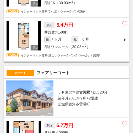
2
2階
1K（30.03ｍ
）
インターネット無料です/広々ウォークイン収納/
5.4万円
206
4,500円
0ヶ月
1ヶ月
敷
礼
2
2階
ワンルーム（30.03ｍ
）
インターネット無料/嬉しいウォークインクローゼット完備/
フェアリーコート
アパート
ＪＲ東北本線
古河駅
/ 徒歩20分
築年月2011年9月 / 2階建
茨城県古河市雷電町
6.7万円
102
4,000円