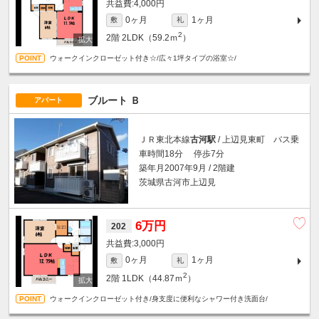
4,000円
0ヶ月
1ヶ月
敷
礼
2
2階
2LDK（59.2ｍ
）
ウォークインクローゼット付き☆/広々1坪タイプの浴室☆/
ブルート Ｂ
アパート
ＪＲ東北本線
古河駅
/ 上辺見東町 バス乗
車時間18分 停歩7分
築年月2007年9月 / 2階建
茨城県古河市上辺見
6万円
202
3,000円
0ヶ月
1ヶ月
敷
礼
2
2階
1LDK（44.87ｍ
）
ウォークインクローゼット付き/身支度に便利なシャワー付き洗面台/