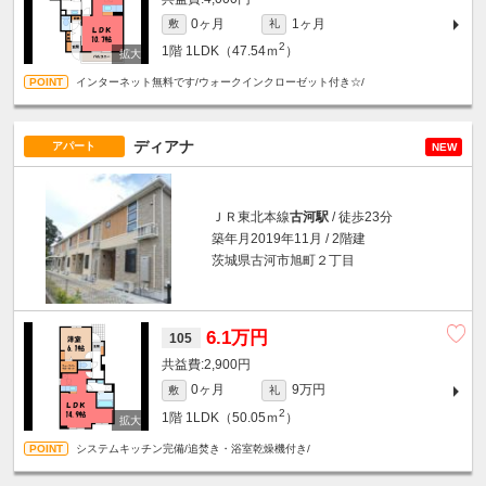
0ヶ月
1ヶ月
敷
礼
2
1階
1LDK（47.54ｍ
）
インターネット無料です/ウォークインクローゼット付き☆/
ディアナ
アパート
NEW
ＪＲ東北本線
古河駅
/ 徒歩23分
築年月2019年11月 / 2階建
茨城県古河市旭町２丁目
6.1万円
105
2,900円
0ヶ月
9万円
敷
礼
2
1階
1LDK（50.05ｍ
）
システムキッチン完備/追焚き・浴室乾燥機付き/