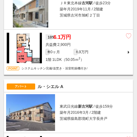
ＪＲ東北本線
古河駅
/ 徒歩23分
築年月2019年11月 / 2階建
茨城県古河市旭町２丁目
6.1万円
105
2,900円
0ヶ月
9万円
敷
礼
2
1階
1LDK（50.05ｍ
）
システムキッチン完備/追焚き・浴室乾燥機付き/
ル・シエル A
アパート
東武日光線
新古河駅
/ 徒歩159分
築年月2016年3月 / 2階建
茨城県猿島郡境町大字長井戸