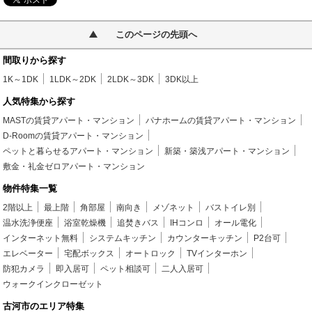
このページの先頭へ
間取りから探す
1K～1DK
1LDK～2DK
2LDK～3DK
3DK以上
人気特集から探す
MASTの賃貸アパート・マンション
パナホームの賃貸アパート・マンション
D-Roomの賃貸アパート・マンション
ペットと暮らせるアパート・マンション
新築・築浅アパート・マンション
敷金・礼金ゼロアパート・マンション
物件特集一覧
2階以上
最上階
角部屋
南向き
メゾネット
バストイレ別
温水洗浄便座
浴室乾燥機
追焚きバス
IHコンロ
オール電化
インターネット無料
システムキッチン
カウンターキッチン
P2台可
エレベーター
宅配ボックス
オートロック
TVインターホン
防犯カメラ
即入居可
ペット相談可
二人入居可
ウォークインクローゼット
古河市のエリア特集