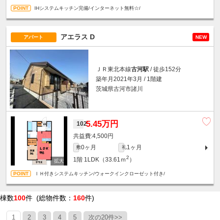
IHシステムキッチン完備/インターネット無料☆/
アエラス D
アパート
NEW
ＪＲ東北本線
古河駅
/ 徒歩152分
築年月2021年3月 / 1階建
茨城県古河市諸川
5.45万円
102
4,500円
0ヶ月
1ヶ月
敷
礼
2
1階
1LDK（33.61ｍ
）
ＩＨ付きシステムキッチン/ウォークインクローゼット付き/
棟数
100
件 (総物件数：
160
件)
1
2
3
4
5
次の20件>>