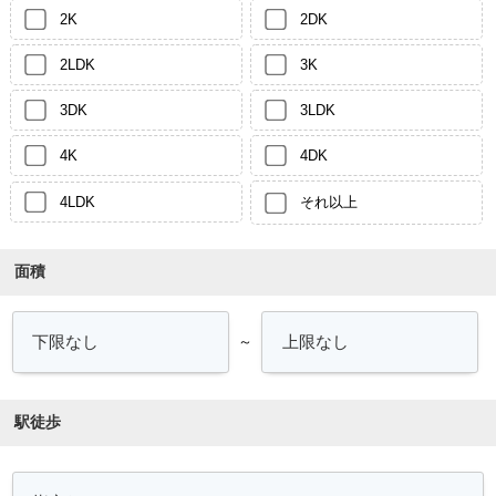
2K
2DK
2LDK
3K
3DK
3LDK
4K
4DK
4LDK
それ以上
面積
～
駅徒歩