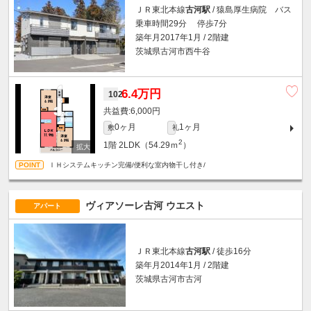
ＪＲ東北本線
古河駅
/ 猿島厚生病院 バス
乗車時間29分 停歩7分
築年月2017年1月 / 2階建
茨城県古河市西牛谷
6.4万円
102
6,000円
0ヶ月
1ヶ月
敷
礼
2
1階
2LDK（54.29ｍ
）
ＩＨシステムキッチン完備/便利な室内物干し付き/
ヴィアソーレ古河 ウエスト
アパート
ＪＲ東北本線
古河駅
/ 徒歩16分
築年月2014年1月 / 2階建
茨城県古河市古河