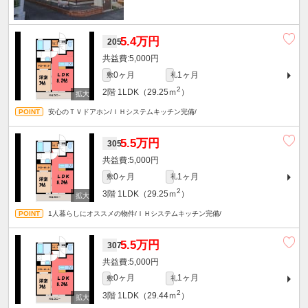
5.4万円
205
5,000円
0ヶ月
1ヶ月
敷
礼
2
2階
1LDK（29.25ｍ
）
安心のＴＶドアホン/ＩＨシステムキッチン完備/
5.5万円
305
5,000円
0ヶ月
1ヶ月
敷
礼
2
3階
1LDK（29.25ｍ
）
1人暮らしにオススメの物件/ＩＨシステムキッチン完備/
5.5万円
307
5,000円
0ヶ月
1ヶ月
敷
礼
2
3階
1LDK（29.44ｍ
）