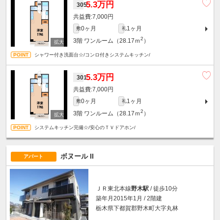
5.3万円
305
7,000円
0ヶ月
1ヶ月
敷
礼
2
3階
ワンルーム（28.17ｍ
）
シャワー付き洗面台☆/コンロ付きシステムキッチン/
5.3万円
301
7,000円
0ヶ月
1ヶ月
敷
礼
2
3階
ワンルーム（28.17ｍ
）
システムキッチン完備☆/安心のＴＶドアホン/
ボヌール II
アパート
ＪＲ東北本線
野木駅
/ 徒歩10分
築年月2015年1月 / 2階建
栃木県下都賀郡野木町大字丸林