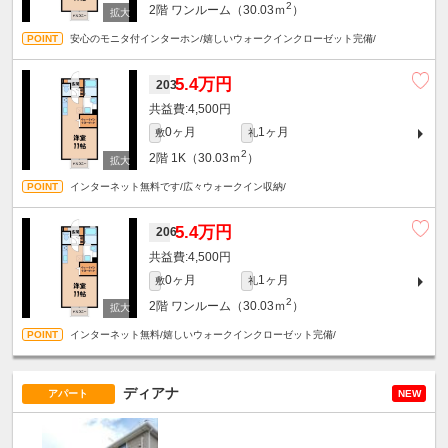
2
2階
ワンルーム（30.03ｍ
）
安心のモニタ付インターホン/嬉しいウォークインクローゼット完備/
5.4万円
203
4,500円
0ヶ月
1ヶ月
敷
礼
2
2階
1K（30.03ｍ
）
インターネット無料です/広々ウォークイン収納/
5.4万円
206
4,500円
0ヶ月
1ヶ月
敷
礼
2
2階
ワンルーム（30.03ｍ
）
インターネット無料/嬉しいウォークインクローゼット完備/
ディアナ
アパート
NEW