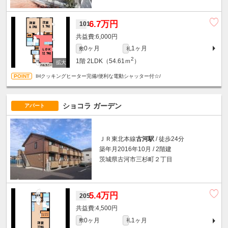
6.7万円
101
6,000円
0ヶ月
1ヶ月
敷
礼
2
1階
2LDK（54.61ｍ
）
IHクッキングヒーター完備/便利な電動シャッター付☆/
ショコラ ガーデン
アパート
ＪＲ東北本線
古河駅
/ 徒歩24分
築年月2016年10月 / 2階建
茨城県古河市三杉町２丁目
5.4万円
205
4,500円
0ヶ月
1ヶ月
敷
礼