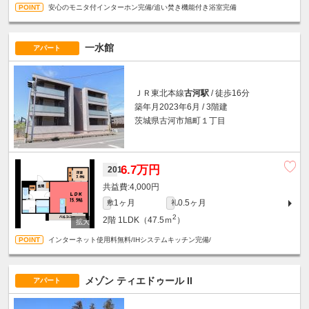
安心のモニタ付インターホン完備/追い焚き機能付き浴室完備
一水館
アパート
ＪＲ東北本線
古河駅
/ 徒歩16分
築年月2023年6月 / 3階建
茨城県古河市旭町１丁目
6.7万円
201
4,000円
1ヶ月
0.5ヶ月
敷
礼
2
2階
1LDK（47.5ｍ
）
インターネット使用料無料/IHシステムキッチン完備/
メゾン ティエドゥール II
アパート