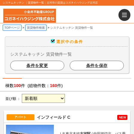
システムキッチン ｜賃貸物件一覧｜古河市の賃貸はコガネイハウジング古河店
TOPページ
賃貸物件検索
システムキッチン 賃貸物件一覧
選択中の条件
システムキッチン 賃貸物件一覧
条件を変更
条件を保存
棟数
100
件 (総物件数：
160
件)
並び順 ：
インフィールド C
アパート
NEW
ＪＲ東北本線
古河駅
/ 中田踏切北 バス乗