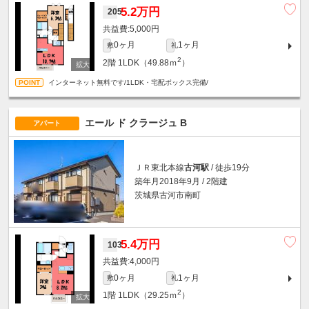
5.2万円
205
5,000円
0ヶ月
1ヶ月
敷
礼
2
2階
1LDK（49.88ｍ
）
インターネット無料です/1LDK・宅配ボックス完備/
エール ド クラージュ B
アパート
ＪＲ東北本線
古河駅
/ 徒歩19分
築年月2018年9月 / 2階建
茨城県古河市南町
5.4万円
103
4,000円
0ヶ月
1ヶ月
敷
礼
2
1階
1LDK（29.25ｍ
）