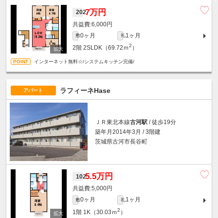
7万円
202
6,000円
0ヶ月
1ヶ月
敷
礼
2
2階
2SLDK（69.72ｍ
）
インターネット無料☆/システムキッチン完備/
ラフィーネHase
アパート
ＪＲ東北本線
古河駅
/ 徒歩19分
築年月2014年3月 / 3階建
茨城県古河市長谷町
5.5万円
102
5,000円
0ヶ月
1ヶ月
敷
礼
2
1階
1K（30.03ｍ
）