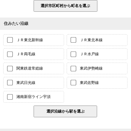
住みたい沿線
ＪＲ東北新幹線
ＪＲ東北本線
ＪＲ両毛線
ＪＲ水戸線
関東鉄道常総線
東武伊勢崎線
東武日光線
東武佐野線
湘南新宿ライン宇須