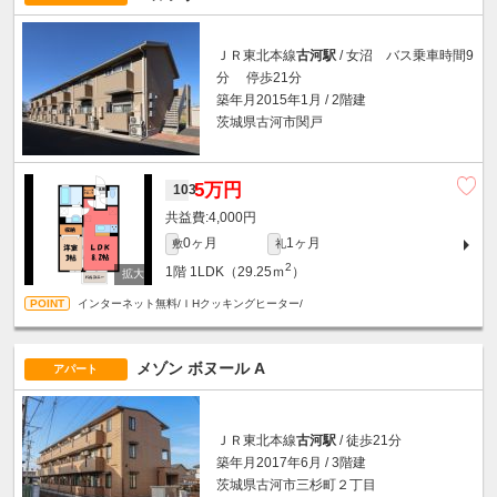
ＪＲ東北本線
古河駅
/ 女沼 バス乗車時間9
分 停歩21分
築年月2015年1月 / 2階建
茨城県古河市関戸
5万円
103
4,000円
0ヶ月
1ヶ月
敷
礼
2
1階
1LDK（29.25ｍ
）
インターネット無料/ＩHクッキングヒーター/
メゾン ボヌール A
アパート
ＪＲ東北本線
古河駅
/ 徒歩21分
築年月2017年6月 / 3階建
茨城県古河市三杉町２丁目