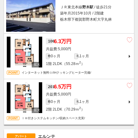
ＪＲ東北本線
野木駅
/ 徒歩21分
築年月2015年10月 / 2階建
栃木県下都賀郡野木町大字丸林
6.3万円
106
5,000円
0ヶ月
1ヶ月
敷
礼
2
1階
2LDK（55.28ｍ
）
インターネット無料☆/IHクッキングヒーター完備/
6.5万円
201
5,000円
0ヶ月
1ヶ月
敷
礼
2
2階
2LDK（70.29ｍ
）
ＩＨ付きシステムキッチン/収納スペース充実/
エルンテ
アパート