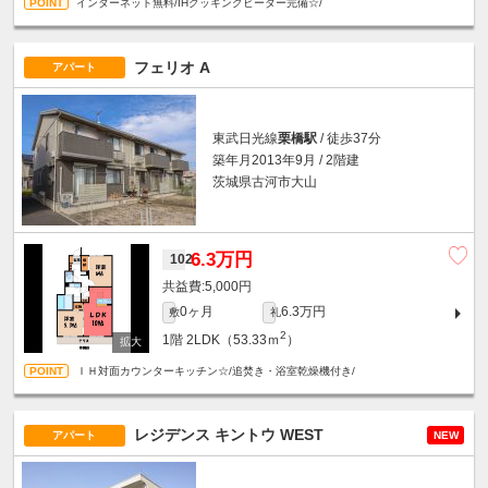
インターネット無料/IHクッキングヒーター完備☆/
フェリオ A
アパート
東武日光線
栗橋駅
/ 徒歩37分
築年月2013年9月 / 2階建
茨城県古河市大山
6.3万円
102
5,000円
0ヶ月
6.3万円
敷
礼
2
1階
2LDK（53.33ｍ
）
ＩＨ対面カウンターキッチン☆/追焚き・浴室乾燥機付き/
レジデンス キントウ WEST
アパート
NEW