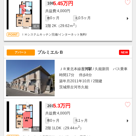
5.45万円
106
4,000円
0ヶ月
0.5ヶ月
敷
礼
2
1階
2K（29.62ｍ
）
ＩＨシステムキッチン完備/インターネット無料/
プルミエル B
アパート
NEW
ＪＲ東北本線
古河駅
/ 久能新田 バス乗車
時間17分 停歩8分
築年月2011年10月 / 2階建
茨城県古河市久能
5.3万円
201
4,000円
0ヶ月
1ヶ月
敷
礼
2
2階
1LDK（29.44ｍ
）