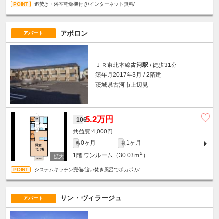
追焚き・浴室乾燥機付き/インターネット無料/
アポロン
アパート
ＪＲ東北本線
古河駅
/ 徒歩31分
築年月2017年3月 / 2階建
茨城県古河市上辺見
5.2万円
106
4,000円
0ヶ月
1ヶ月
敷
礼
2
1階
ワンルーム（30.03ｍ
）
システムキッチン完備/追い焚き風呂でポカポカ/
サン・ヴィラージュ
アパート