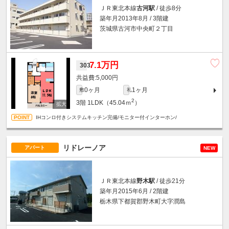
ＪＲ東北本線
古河駅
/ 徒歩8分
築年月2013年8月 / 3階建
茨城県古河市中央町２丁目
7.1万円
303
5,000円
0ヶ月
1ヶ月
敷
礼
2
3階
1LDK（45.04ｍ
）
IHコンロ付きシステムキッチン完備/モニター付インターホン/
リドレーノア
アパート
NEW
ＪＲ東北本線
野木駅
/ 徒歩21分
築年月2015年6月 / 2階建
栃木県下都賀郡野木町大字潤島