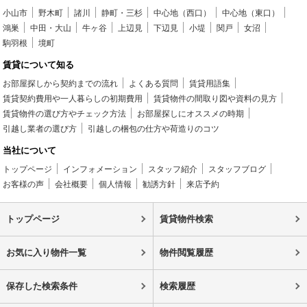
小山市
野木町
諸川
静町・三杉
中心地（西口）
中心地（東口）
鴻巣
中田・大山
牛ヶ谷
上辺見
下辺見
小堤
関戸
女沼
駒羽根
境町
賃貸について知る
お部屋探しから契約までの流れ
よくある質問
賃貸用語集
賃貸契約費用や一人暮らしの初期費用
賃貸物件の間取り図や資料の見方
賃貸物件の選び方やチェック方法
お部屋探しにオススメの時期
引越し業者の選び方
引越しの梱包の仕方や荷造りのコツ
当社について
トップページ
インフォメーション
スタッフ紹介
スタッフブログ
お客様の声
会社概要
個人情報
勧誘方針
来店予約
トップページ
賃貸物件検索
お気に入り物件一覧
物件閲覧履歴
保存した検索条件
検索履歴