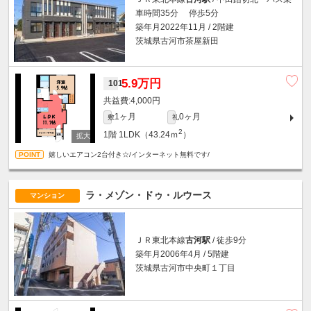
車時間35分 停歩5分
築年月2022年11月 / 2階建
茨城県古河市茶屋新田
5.9万円
101
4,000円
1ヶ月
0ヶ月
敷
礼
2
1階
1LDK（43.24ｍ
）
嬉しいエアコン2台付き☆/インターネット無料です/
ラ・メゾン・ドゥ・ルウース
マンション
ＪＲ東北本線
古河駅
/ 徒歩9分
築年月2006年4月 / 5階建
茨城県古河市中央町１丁目