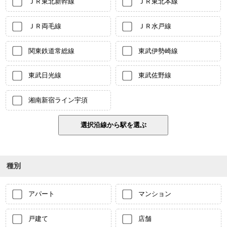
ＪＲ東北新幹線
ＪＲ東北本線
ＪＲ両毛線
ＪＲ水戸線
関東鉄道常総線
東武伊勢崎線
東武日光線
東武佐野線
湘南新宿ライン宇須
種別
アパート
マンション
戸建て
店舗