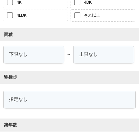
4K
4DK
4LDK
それ以上
面積
～
駅徒歩
築年数