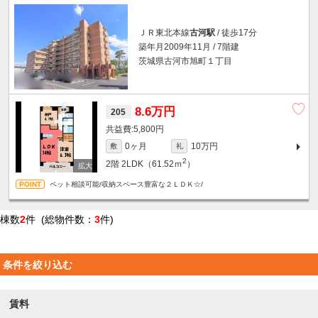
ＪＲ東北本線
古河駅
/ 徒歩17分
築年月2009年11月 / 7階建
茨城県古河市旭町１丁目
8.6万円
205
5,800円
0ヶ月
10万円
敷
礼
2
2階
2LDK（61.52ｍ
）
ペット相談可能/収納スペース豊富な２ＬＤＫ☆/
棟数
2
件 (総物件数：
3
件)
条件を絞り込む
賃料