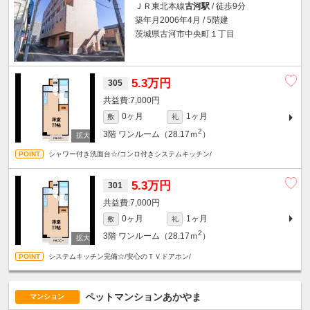
ＪＲ東北本線
古河駅
/ 徒歩9分
築年月2006年4月 / 5階建
茨城県古河市中央町１丁目
5.3万円
305
7,000円
0ヶ月
1ヶ月
敷
礼
2
3階
ワンルーム（28.17ｍ
）
シャワー付き洗面台☆/コンロ付きシステムキッチン/
5.3万円
301
7,000円
0ヶ月
1ヶ月
敷
礼
2
3階
ワンルーム（28.17ｍ
）
システムキッチン完備☆/安心のＴＶドアホン/
ペットマンションあかやま
マンション