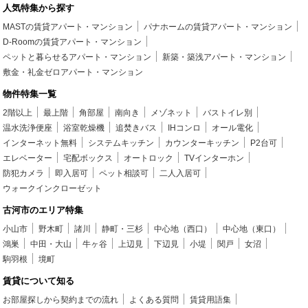
人気特集から探す
MASTの賃貸アパート・マンション
パナホームの賃貸アパート・マンション
D-Roomの賃貸アパート・マンション
ペットと暮らせるアパート・マンション
新築・築浅アパート・マンション
敷金・礼金ゼロアパート・マンション
物件特集一覧
2階以上
最上階
角部屋
南向き
メゾネット
バストイレ別
温水洗浄便座
浴室乾燥機
追焚きバス
IHコンロ
オール電化
インターネット無料
システムキッチン
カウンターキッチン
P2台可
エレベーター
宅配ボックス
オートロック
TVインターホン
防犯カメラ
即入居可
ペット相談可
二人入居可
ウォークインクローゼット
古河市のエリア特集
小山市
野木町
諸川
静町・三杉
中心地（西口）
中心地（東口）
鴻巣
中田・大山
牛ヶ谷
上辺見
下辺見
小堤
関戸
女沼
駒羽根
境町
賃貸について知る
お部屋探しから契約までの流れ
よくある質問
賃貸用語集