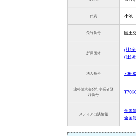
小池
代表
国土交
免許番号
(社)
所属団体
(社)
7060
法人番号
適格請求書発行事業者登
T706
録番号
全国賃
メディア出演情報
全国賃