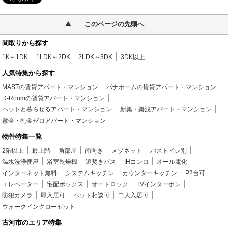
このページの先頭へ
間取りから探す
1K～1DK
1LDK～2DK
2LDK～3DK
3DK以上
人気特集から探す
MASTの賃貸アパート・マンション
パナホームの賃貸アパート・マンション
D-Roomの賃貸アパート・マンション
ペットと暮らせるアパート・マンション
新築・築浅アパート・マンション
敷金・礼金ゼロアパート・マンション
物件特集一覧
2階以上
最上階
角部屋
南向き
メゾネット
バストイレ別
温水洗浄便座
浴室乾燥機
追焚きバス
IHコンロ
オール電化
インターネット無料
システムキッチン
カウンターキッチン
P2台可
エレベーター
宅配ボックス
オートロック
TVインターホン
防犯カメラ
即入居可
ペット相談可
二人入居可
ウォークインクローゼット
古河市のエリア特集