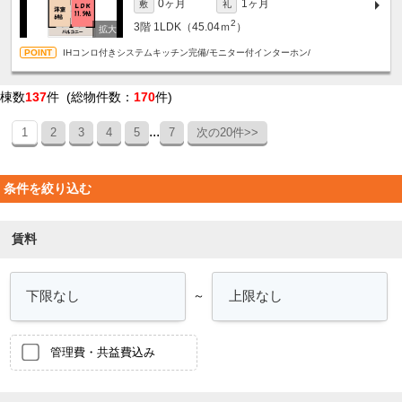
0ヶ月
1ヶ月
敷
礼
2
3階
1LDK（45.04ｍ
）
IHコンロ付きシステムキッチン完備/モニター付インターホン/
棟数
137
件 (総物件数：
170
件)
...
1
2
3
4
5
7
次の20件>>
条件を絞り込む
賃料
～
管理費・共益費込み