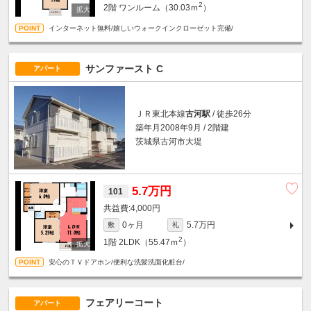
2
2階
ワンルーム（30.03ｍ
）
インターネット無料/嬉しいウォークインクローゼット完備/
サンファースト C
アパート
ＪＲ東北本線
古河駅
/ 徒歩26分
築年月2008年9月 / 2階建
茨城県古河市大堤
5.7万円
101
4,000円
0ヶ月
5.7万円
敷
礼
2
1階
2LDK（55.47ｍ
）
安心のＴＶドアホン/便利な洗髪洗面化粧台/
フェアリーコート
アパート