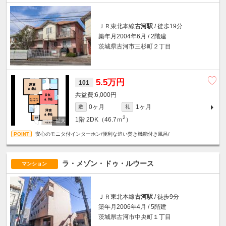
ＪＲ東北本線
古河駅
/ 徒歩19分
築年月2004年6月 / 2階建
茨城県古河市三杉町２丁目
5.5万円
101
6,000円
0ヶ月
1ヶ月
敷
礼
2
1階
2DK（46.7ｍ
）
安心のモニタ付インターホン/便利な追い焚き機能付き風呂/
ラ・メゾン・ドゥ・ルウース
マンション
ＪＲ東北本線
古河駅
/ 徒歩9分
築年月2006年4月 / 5階建
茨城県古河市中央町１丁目