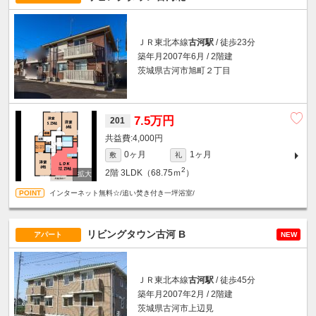
ＪＲ東北本線
古河駅
/ 徒歩23分
築年月2007年6月 / 2階建
茨城県古河市旭町２丁目
7.5万円
201
4,000円
0ヶ月
1ヶ月
敷
礼
2
2階
3LDK（68.75ｍ
）
インターネット無料☆/追い焚き付き一坪浴室/
リビングタウン古河 B
アパート
NEW
ＪＲ東北本線
古河駅
/ 徒歩45分
築年月2007年2月 / 2階建
茨城県古河市上辺見