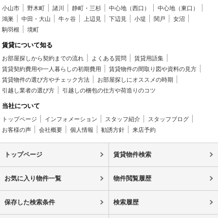
小山市
野木町
諸川
静町・三杉
中心地（西口）
中心地（東口）
鴻巣
中田・大山
牛ヶ谷
上辺見
下辺見
小堤
関戸
女沼
駒羽根
境町
賃貸について知る
お部屋探しから契約までの流れ
よくある質問
賃貸用語集
賃貸契約費用や一人暮らしの初期費用
賃貸物件の間取り図や資料の見方
賃貸物件の選び方やチェック方法
お部屋探しにオススメの時期
引越し業者の選び方
引越しの梱包の仕方や荷造りのコツ
当社について
トップページ
インフォメーション
スタッフ紹介
スタッフブログ
お客様の声
会社概要
個人情報
勧誘方針
来店予約
トップページ
賃貸物件検索
お気に入り物件一覧
物件閲覧履歴
保存した検索条件
検索履歴