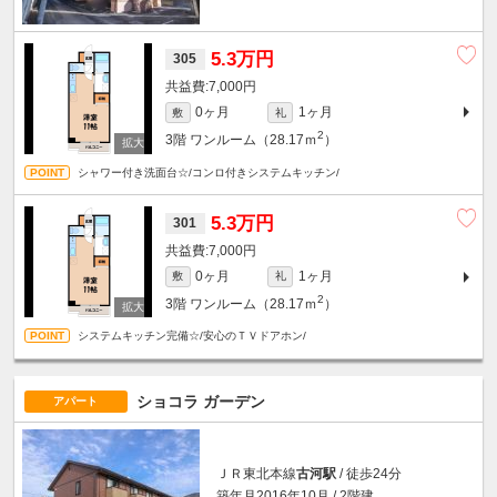
5.3万円
305
7,000円
0ヶ月
1ヶ月
敷
礼
2
3階
ワンルーム（28.17ｍ
）
シャワー付き洗面台☆/コンロ付きシステムキッチン/
5.3万円
301
7,000円
0ヶ月
1ヶ月
敷
礼
2
3階
ワンルーム（28.17ｍ
）
システムキッチン完備☆/安心のＴＶドアホン/
ショコラ ガーデン
アパート
ＪＲ東北本線
古河駅
/ 徒歩24分
築年月2016年10月 / 2階建