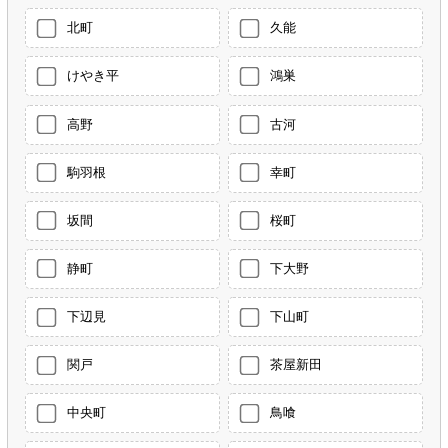
北町
久能
けやき平
鴻巣
高野
古河
駒羽根
幸町
坂間
桜町
静町
下大野
下辺見
下山町
関戸
茶屋新田
中央町
鳥喰