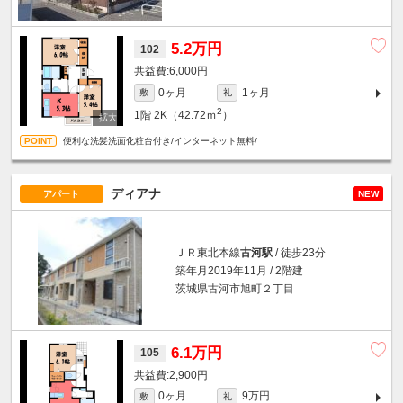
5.2万円
102
6,000円
0ヶ月
1ヶ月
敷
礼
2
1階
2K（42.72ｍ
）
便利な洗髪洗面化粧台付き/インターネット無料/
ディアナ
アパート
NEW
ＪＲ東北本線
古河駅
/ 徒歩23分
築年月2019年11月 / 2階建
茨城県古河市旭町２丁目
6.1万円
105
2,900円
0ヶ月
9万円
敷
礼