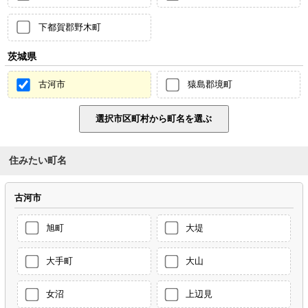
下都賀郡野木町
茨城県
古河市
猿島郡境町
住みたい町名
古河市
旭町
大堤
大手町
大山
女沼
上辺見