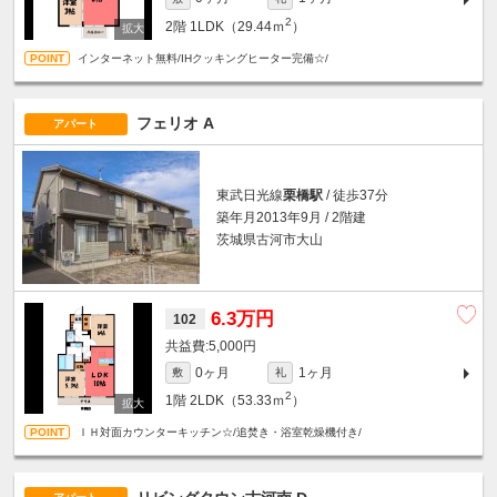
2
2階
1LDK（29.44ｍ
）
インターネット無料/IHクッキングヒーター完備☆/
フェリオ A
アパート
東武日光線
栗橋駅
/ 徒歩37分
築年月2013年9月 / 2階建
茨城県古河市大山
6.3万円
102
5,000円
0ヶ月
1ヶ月
敷
礼
2
1階
2LDK（53.33ｍ
）
ＩＨ対面カウンターキッチン☆/追焚き・浴室乾燥機付き/