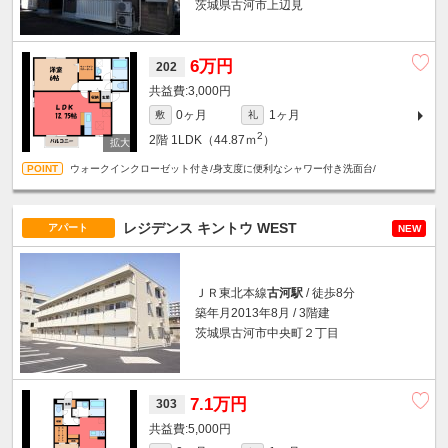
茨城県古河市上辺見
6万円
202
3,000円
0ヶ月
1ヶ月
敷
礼
2
2階
1LDK（44.87ｍ
）
ウォークインクローゼット付き/身支度に便利なシャワー付き洗面台/
レジデンス キントウ WEST
アパート
NEW
ＪＲ東北本線
古河駅
/ 徒歩8分
築年月2013年8月 / 3階建
茨城県古河市中央町２丁目
7.1万円
303
5,000円