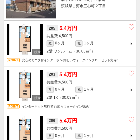
茨城県古河市三杉町２丁目
5.4万円
205
4,500円
0ヶ月
1ヶ月
敷
礼
2
2階
ワンルーム（30.03ｍ
）
安心のモニタ付インターホン/嬉しいウォークインクローゼット完備/
5.4万円
203
4,500円
0ヶ月
1ヶ月
敷
礼
2
2階
1K（30.03ｍ
）
インターネット無料です/広々ウォークイン収納/
5.4万円
206
4,500円
0ヶ月
1ヶ月
敷
礼