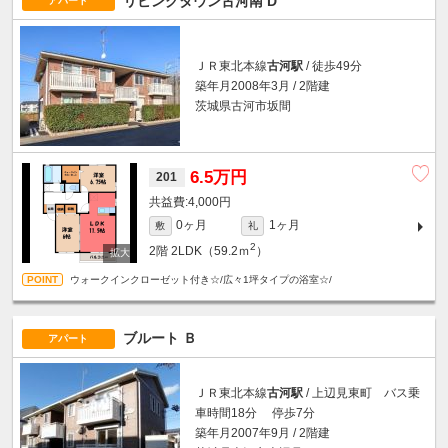
リビングタウン古河南 D
アパート
ＪＲ東北本線
古河駅
/ 徒歩49分
築年月2008年3月 / 2階建
茨城県古河市坂間
6.5万円
201
4,000円
0ヶ月
1ヶ月
敷
礼
2
2階
2LDK（59.2ｍ
）
ウォークインクローゼット付き☆/広々1坪タイプの浴室☆/
ブルート Ｂ
アパート
ＪＲ東北本線
古河駅
/ 上辺見東町 バス乗
車時間18分 停歩7分
築年月2007年9月 / 2階建