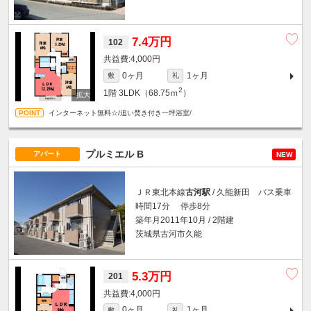
7.4万円
102
4,000円
0ヶ月
1ヶ月
敷
礼
2
1階
3LDK（68.75ｍ
）
インターネット無料☆/追い焚き付き一坪浴室/
プルミエル B
アパート
NEW
ＪＲ東北本線
古河駅
/ 久能新田 バス乗車
時間17分 停歩8分
築年月2011年10月 / 2階建
茨城県古河市久能
5.3万円
201
4,000円
0ヶ月
1ヶ月
敷
礼