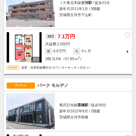
ＪＲ東北本線
古河駅
/ 徒歩21分
築年月2011年1月 / 3階建
茨城県古河市下山町
7.1万円
303
2,000円
6.6万円
0ヶ月
敷
礼
2
3階
2LDK（57.85ｍ
）
追焚・浴室乾燥機付き/カウンターキッチン付き☆/
パーク モルデノ
アパート
東武日光線
栗橋駅
/ 徒歩58分
築年月2022年8月 / 2階建
茨城県古河市鳥喰