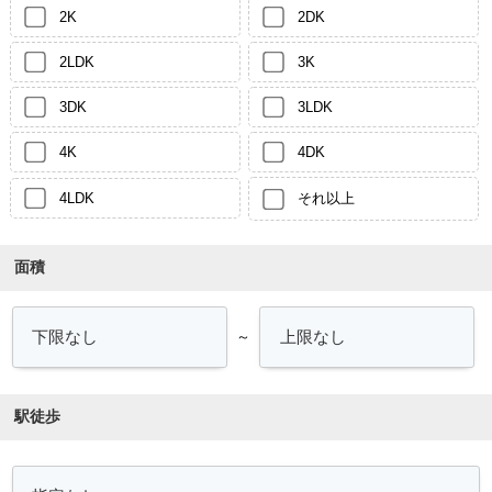
2K
2DK
2LDK
3K
3DK
3LDK
4K
4DK
4LDK
それ以上
面積
～
駅徒歩