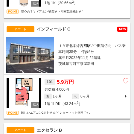
2
1階
1K（30.66ｍ
）
安心のＴＶドアホン/追焚き・浴室乾燥機付き/
インフィールド C
アパート
NEW
ＪＲ東北本線
古河駅
/ 中田踏切北 バス乗
車時間35分 停歩5分
築年月2022年11月 / 2階建
茨城県古河市茶屋新田
5.9万円
101
4,000円
1ヶ月
0ヶ月
敷
礼
2
1階
1LDK（43.24ｍ
）
嬉しいエアコン2台付き☆/インターネット無料です/
エクセラン B
アパート