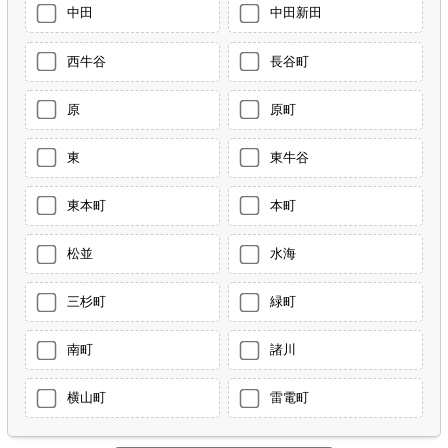
中田
中田新田
西牛谷
長谷町
原
原町
東
東牛谷
東本町
本町
松並
水海
三杉町
緑町
南町
諸川
横山町
雷電町