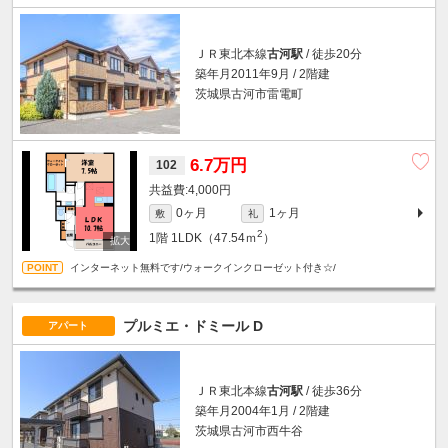
ＪＲ東北本線
古河駅
/ 徒歩20分
築年月2011年9月 / 2階建
茨城県古河市雷電町
6.7万円
102
4,000円
0ヶ月
1ヶ月
敷
礼
2
1階
1LDK（47.54ｍ
）
インターネット無料です/ウォークインクローゼット付き☆/
プルミエ・ドミール D
アパート
ＪＲ東北本線
古河駅
/ 徒歩36分
築年月2004年1月 / 2階建
茨城県古河市西牛谷