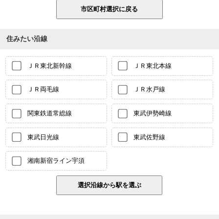
住みたい沿線
ＪＲ東北新幹線
ＪＲ東北本線
ＪＲ両毛線
ＪＲ水戸線
関東鉄道常総線
東武伊勢崎線
東武日光線
東武佐野線
湘南新宿ライン宇須