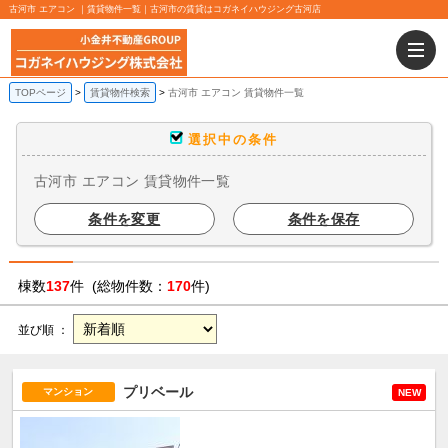
古河市 エアコン ｜賃貸物件一覧｜古河市の賃貸はコガネイハウジング古河店
TOPページ
賃貸物件検索
古河市 エアコン 賃貸物件一覧
選択中の条件
古河市 エアコン 賃貸物件一覧
条件を変更
条件を保存
棟数
137
件 (総物件数：
170
件)
並び順 ：
プリベール
マンション
NEW