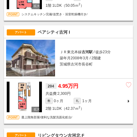
2
1階
1LDK（50.05ｍ
）
システムキッチン完備/追焚き・浴室乾燥機付き/
ペアシティ古河 I
アパート
ＪＲ東北本線
古河駅
/ 徒歩23分
築年月2008年3月 / 2階建
茨城県古河市長谷町
4.95万円
204
2,300円
0ヶ月
1ヶ月
敷
礼
2
2階
1LDK（42.37ｍ
）
最上階角部屋/便利な洗髪洗面化粧台/
リビングタウン古河北 F
アパート