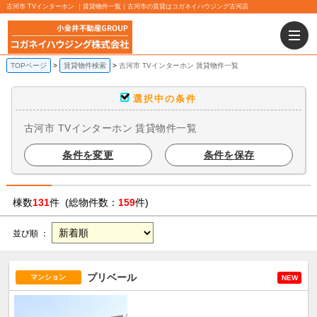
古河市 TVインターホン ｜賃貸物件一覧｜古河市の賃貸はコガネイハウジング古河店
TOPページ
賃貸物件検索
古河市 TVインターホン 賃貸物件一覧
選択中の条件
古河市 TVインターホン 賃貸物件一覧
条件を変更
条件を保存
棟数
131
件 (総物件数：
159
件)
並び順 ：
プリベール
マンション
NEW