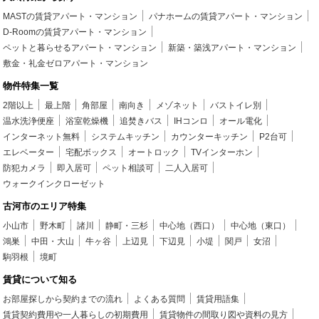
MASTの賃貸アパート・マンション
パナホームの賃貸アパート・マンション
D-Roomの賃貸アパート・マンション
ペットと暮らせるアパート・マンション
新築・築浅アパート・マンション
敷金・礼金ゼロアパート・マンション
物件特集一覧
2階以上
最上階
角部屋
南向き
メゾネット
バストイレ別
温水洗浄便座
浴室乾燥機
追焚きバス
IHコンロ
オール電化
インターネット無料
システムキッチン
カウンターキッチン
P2台可
エレベーター
宅配ボックス
オートロック
TVインターホン
防犯カメラ
即入居可
ペット相談可
二人入居可
ウォークインクローゼット
古河市のエリア特集
小山市
野木町
諸川
静町・三杉
中心地（西口）
中心地（東口）
鴻巣
中田・大山
牛ヶ谷
上辺見
下辺見
小堤
関戸
女沼
駒羽根
境町
賃貸について知る
お部屋探しから契約までの流れ
よくある質問
賃貸用語集
賃貸契約費用や一人暮らしの初期費用
賃貸物件の間取り図や資料の見方