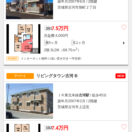
築年月2007年6月 / 2階建
茨城県古河市旭町２丁目
7.5万円
201
4,000円
0ヶ月
1ヶ月
敷
礼
2
2階
3LDK（68.75ｍ
）
インターネット無料☆/追い焚き付き一坪浴室/
リビングタウン古河 B
アパート
NEW
ＪＲ東北本線
古河駅
/ 徒歩45分
築年月2007年2月 / 2階建
茨城県古河市上辺見
7.4万円
102