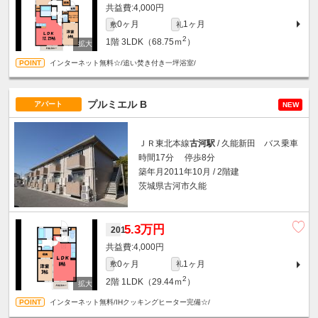
4,000円
0ヶ月
1ヶ月
敷
礼
2
1階
3LDK（68.75ｍ
）
インターネット無料☆/追い焚き付き一坪浴室/
プルミエル B
アパート
NEW
ＪＲ東北本線
古河駅
/ 久能新田 バス乗車
時間17分 停歩8分
築年月2011年10月 / 2階建
茨城県古河市久能
5.3万円
201
4,000円
0ヶ月
1ヶ月
敷
礼
2
2階
1LDK（29.44ｍ
）
インターネット無料/IHクッキングヒーター完備☆/