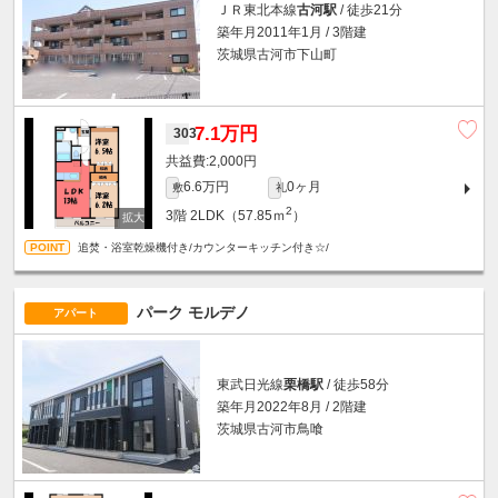
ＪＲ東北本線
古河駅
/ 徒歩21分
築年月2011年1月 / 3階建
茨城県古河市下山町
7.1万円
303
2,000円
6.6万円
0ヶ月
敷
礼
2
3階
2LDK（57.85ｍ
）
追焚・浴室乾燥機付き/カウンターキッチン付き☆/
パーク モルデノ
アパート
東武日光線
栗橋駅
/ 徒歩58分
築年月2022年8月 / 2階建
茨城県古河市鳥喰