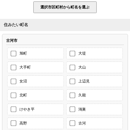
住みたい町名
古河市
旭町
大堤
大手町
大山
女沼
上辺見
北町
久能
けやき平
鴻巣
高野
古河