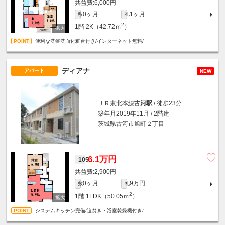
6,000円
0ヶ月
1ヶ月
敷
礼
2
1階
2K（42.72ｍ
）
便利な洗髪洗面化粧台付き/インターネット無料/
ディアナ
アパート
NEW
ＪＲ東北本線
古河駅
/ 徒歩23分
築年月2019年11月 / 2階建
茨城県古河市旭町２丁目
6.1万円
105
2,900円
0ヶ月
9万円
敷
礼
2
1階
1LDK（50.05ｍ
）
システムキッチン完備/追焚き・浴室乾燥機付き/