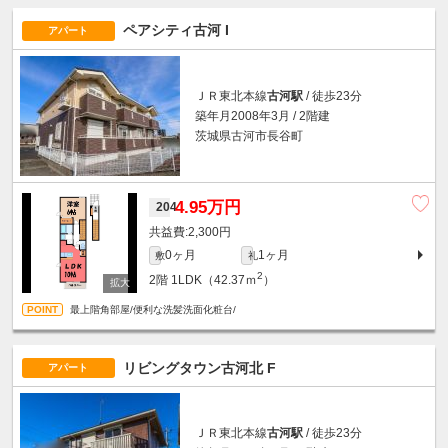
ペアシティ古河 I
アパート
ＪＲ東北本線
古河駅
/ 徒歩23分
築年月2008年3月 / 2階建
茨城県古河市長谷町
4.95万円
204
2,300円
0ヶ月
1ヶ月
敷
礼
2
2階
1LDK（42.37ｍ
）
最上階角部屋/便利な洗髪洗面化粧台/
リビングタウン古河北 F
アパート
ＪＲ東北本線
古河駅
/ 徒歩23分