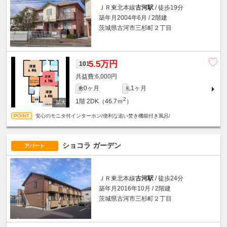
ＪＲ東北本線
古河駅
/ 徒歩19分
築年月2004年6月 / 2階建
茨城県古河市三杉町２丁目
5.5万円
101
6,000円
0ヶ月
1ヶ月
敷
礼
2
1階
2DK（46.7ｍ
）
安心のモニタ付インターホン/便利な追い焚き機能付き風呂/
ショコラ ガーデン
アパート
ＪＲ東北本線
古河駅
/ 徒歩24分
築年月2016年10月 / 2階建
茨城県古河市三杉町２丁目