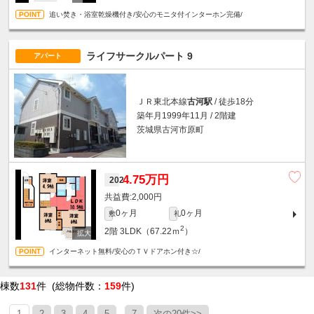
追い焚き・浴室乾燥機付き/安心のモニタ付インターホン完備/
ライフサークルパート 9
アパート
ＪＲ東北本線
古河駅
/ 徒歩18分
築年月1999年11月 / 2階建
茨城県古河市原町
4.75万円
202
2,000円
0ヶ月
0ヶ月
敷
礼
2
2階
3LDK（67.22ｍ
）
インターネット無料/安心のＴＶドアホン付き☆/
棟数
131
件 (総物件数：
159
件)
...
1
2
3
4
5
7
次の20件>>