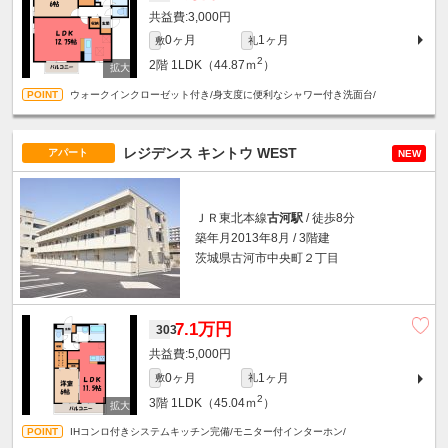
3,000円
0ヶ月
1ヶ月
敷
礼
2
2階
1LDK（44.87ｍ
）
ウォークインクローゼット付き/身支度に便利なシャワー付き洗面台/
レジデンス キントウ WEST
アパート
NEW
ＪＲ東北本線
古河駅
/ 徒歩8分
築年月2013年8月 / 3階建
茨城県古河市中央町２丁目
7.1万円
303
5,000円
0ヶ月
1ヶ月
敷
礼
2
3階
1LDK（45.04ｍ
）
IHコンロ付きシステムキッチン完備/モニター付インターホン/