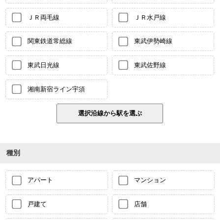
ＪＲ両毛線
ＪＲ水戸線
関東鉄道常総線
東武伊勢崎線
東武日光線
東武佐野線
湘南新宿ライン宇須
種別
アパート
マンション
戸建て
店舗