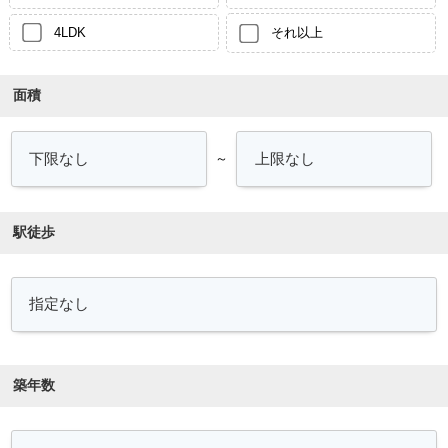
4LDK
それ以上
面積
～
駅徒歩
築年数