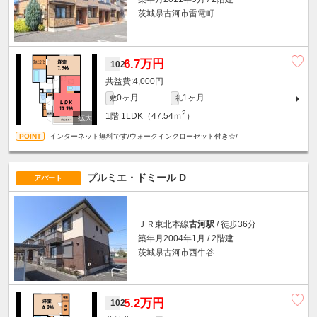
茨城県古河市雷電町
6.7万円
102
4,000円
0ヶ月
1ヶ月
敷
礼
2
1階
1LDK（47.54ｍ
）
インターネット無料です/ウォークインクローゼット付き☆/
プルミエ・ドミール D
アパート
ＪＲ東北本線
古河駅
/ 徒歩36分
築年月2004年1月 / 2階建
茨城県古河市西牛谷
5.2万円
102