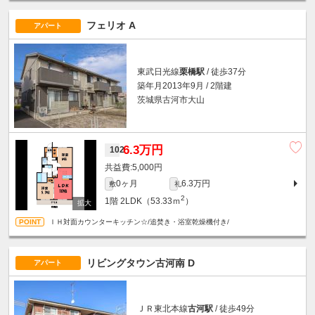
フェリオ A
アパート
東武日光線
栗橋駅
/ 徒歩37分
築年月2013年9月 / 2階建
茨城県古河市大山
6.3万円
102
5,000円
0ヶ月
6.3万円
敷
礼
2
1階
2LDK（53.33ｍ
）
ＩＨ対面カウンターキッチン☆/追焚き・浴室乾燥機付き/
リビングタウン古河南 D
アパート
ＪＲ東北本線
古河駅
/ 徒歩49分