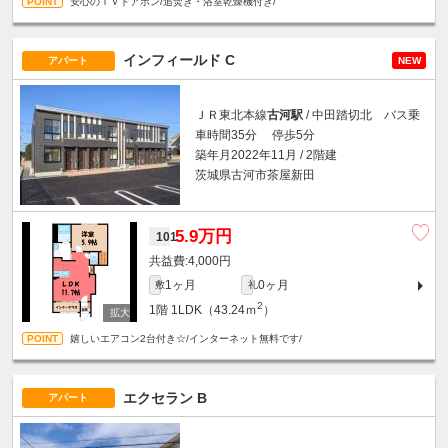
安心のＴＶドアホン/追焚き・浴室乾燥機付き/
インフィールド C
アパート
NEW
ＪＲ東北本線
古河駅
/ 中田踏切北 バス乗
車時間35分 停歩5分
築年月2022年11月 / 2階建
茨城県古河市茶屋新田
5.9万円
101
4,000円
1ヶ月
0ヶ月
敷
礼
2
1階
1LDK（43.24ｍ
）
嬉しいエアコン2台付き☆/インターネット無料です/
エクセラン B
アパート