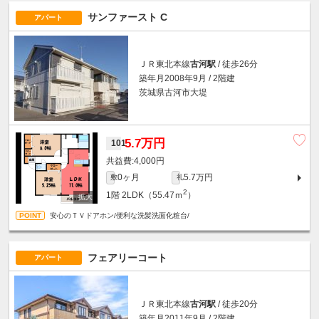
サンファースト C
アパート
ＪＲ東北本線
古河駅
/ 徒歩26分
築年月2008年9月 / 2階建
茨城県古河市大堤
5.7万円
101
4,000円
0ヶ月
5.7万円
敷
礼
2
1階
2LDK（55.47ｍ
）
安心のＴＶドアホン/便利な洗髪洗面化粧台/
フェアリーコート
アパート
ＪＲ東北本線
古河駅
/ 徒歩20分
築年月2011年9月 / 2階建