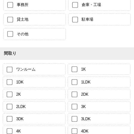
事務所
倉庫・工場
貸土地
駐車場
その他
間取り
ワンルーム
1K
1DK
1LDK
2K
2DK
2LDK
3K
3DK
3LDK
4K
4DK