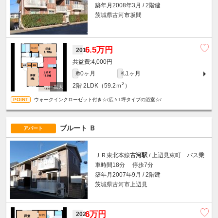
築年月2008年3月 / 2階建
茨城県古河市坂間
6.5万円
201
4,000円
0ヶ月
1ヶ月
敷
礼
2
2階
2LDK（59.2ｍ
）
ウォークインクローゼット付き☆/広々1坪タイプの浴室☆/
ブルート Ｂ
アパート
ＪＲ東北本線
古河駅
/ 上辺見東町 バス乗
車時間18分 停歩7分
築年月2007年9月 / 2階建
茨城県古河市上辺見
6万円
202