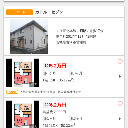
カトル・セゾン
アパート
ＪＲ東北本線
古河駅
/ 徒歩17分
築年月2017年12月 / 2階建
茨城県古河市雷電町
5.2万円
101
1ヶ月
0ヶ月
敷
礼
2
1階
1SK（35.17ｍ
）
人気の角部屋です☆/追焚き・浴室乾燥機付き☆
6.2万円
202
2,000円
1ヶ月
0ヶ月
敷
礼
2
2階
1LDK（50.33ｍ
）