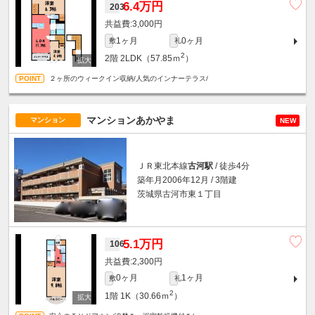
6.4万円
203
3,000円
1ヶ月
0ヶ月
敷
礼
2
2階
2LDK（57.85ｍ
）
２ヶ所のウィークイン収納/人気のインナーテラス/
マンションあかやま
マンション
NEW
ＪＲ東北本線
古河駅
/ 徒歩4分
築年月2006年12月 / 3階建
茨城県古河市東１丁目
5.1万円
106
2,300円
0ヶ月
1ヶ月
敷
礼
2
1階
1K（30.66ｍ
）