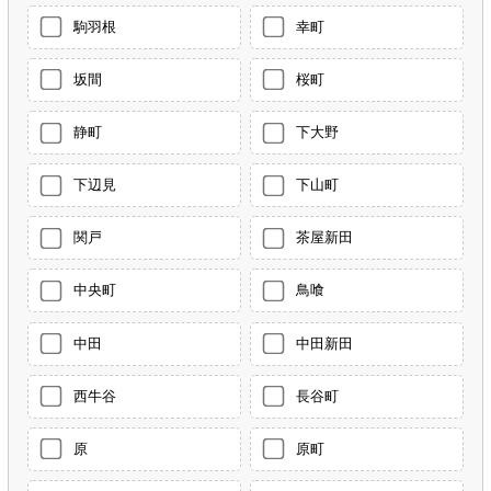
駒羽根
幸町
坂間
桜町
静町
下大野
下辺見
下山町
関戸
茶屋新田
中央町
鳥喰
中田
中田新田
西牛谷
長谷町
原
原町