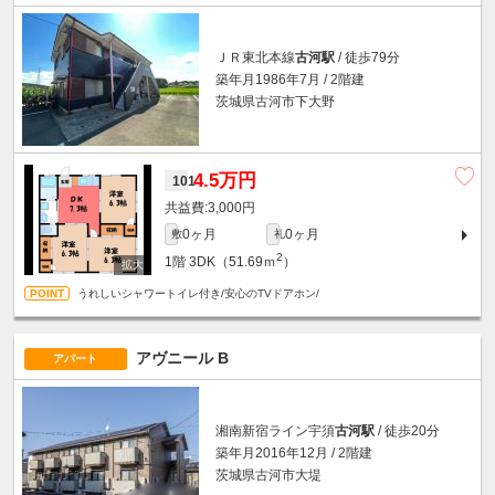
ＪＲ東北本線
古河駅
/ 徒歩79分
築年月1986年7月 / 2階建
茨城県古河市下大野
4.5万円
101
3,000円
0ヶ月
0ヶ月
敷
礼
2
1階
3DK（51.69ｍ
）
うれしいシャワートイレ付き/安心のTVドアホン/
アヴニール B
アパート
湘南新宿ライン宇須
古河駅
/ 徒歩20分
築年月2016年12月 / 2階建
茨城県古河市大堤