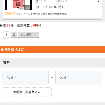
0ヶ月
1ヶ月
敷
礼
2
1階
1LDK（45.02ｍ
）
インターネット無料/追い焚き風呂でポカポカ☆/
棟数
38
件 (総物件数：
46
件)
1
2
次の20件>>
条件を絞り込む
賃料
～
管理費・共益費込み