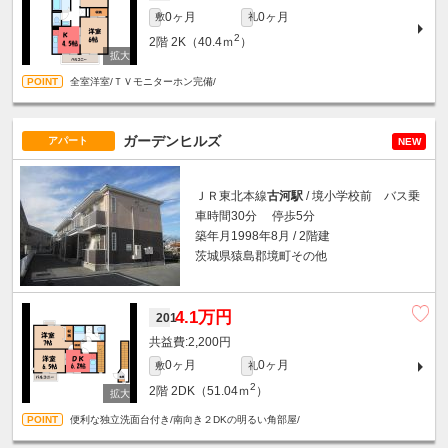
0ヶ月
0ヶ月
敷
礼
2
2階
2K（40.4ｍ
）
全室洋室/ＴＶモニターホン完備/
ガーデンヒルズ
アパート
NEW
ＪＲ東北本線
古河駅
/ 境小学校前 バス乗
車時間30分 停歩5分
築年月1998年8月 / 2階建
茨城県猿島郡境町その他
4.1万円
201
2,200円
0ヶ月
0ヶ月
敷
礼
2
2階
2DK（51.04ｍ
）
便利な独立洗面台付き/南向き２DKの明るい角部屋/