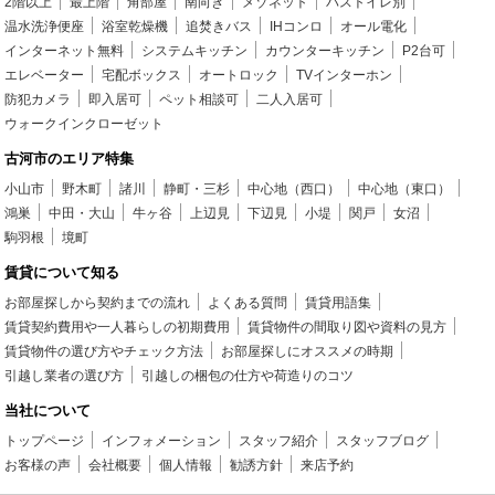
2階以上
最上階
角部屋
南向き
メゾネット
バストイレ別
温水洗浄便座
浴室乾燥機
追焚きバス
IHコンロ
オール電化
インターネット無料
システムキッチン
カウンターキッチン
P2台可
エレベーター
宅配ボックス
オートロック
TVインターホン
防犯カメラ
即入居可
ペット相談可
二人入居可
ウォークインクローゼット
古河市のエリア特集
小山市
野木町
諸川
静町・三杉
中心地（西口）
中心地（東口）
鴻巣
中田・大山
牛ヶ谷
上辺見
下辺見
小堤
関戸
女沼
駒羽根
境町
賃貸について知る
お部屋探しから契約までの流れ
よくある質問
賃貸用語集
賃貸契約費用や一人暮らしの初期費用
賃貸物件の間取り図や資料の見方
賃貸物件の選び方やチェック方法
お部屋探しにオススメの時期
引越し業者の選び方
引越しの梱包の仕方や荷造りのコツ
当社について
トップページ
インフォメーション
スタッフ紹介
スタッフブログ
お客様の声
会社概要
個人情報
勧誘方針
来店予約