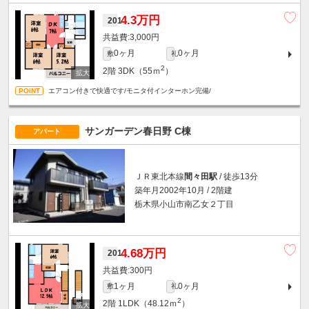
4.3万円
201
3,000円
0ヶ月
0ヶ月
敷
礼
2
2階
3DK（55ｍ
）
エアコン付きで快適です/モニタ付インターホン完備/
サンガーデン春日野 C棟
アパート
ＪＲ東北本線
間々田駅
/ 徒歩13分
築年月2002年10月 / 2階建
栃木県小山市南乙女２丁目
4.68万円
201
300円
1ヶ月
0ヶ月
敷
礼
2
2階
1LDK（48.12ｍ
）