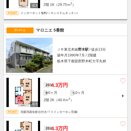
2
2階
1K（29.75ｍ
）
インターネット無料/ＩＨシステムキッチン/
マロニエ 5番館
アパート
ＪＲ東北本線
野木駅
/ 徒歩13分
築年月1990年7月 / 2階建
栃木県下都賀郡野木町大字丸林
4.3万円
203
0ヶ月
0ヶ月
敷
礼
2
2階
2K（40.4ｍ
）
洗髪洗面化粧台付き/ＴＶインターホン完備/
4.3万円
202