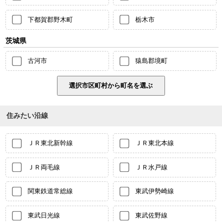
下都賀郡野木町
栃木市
茨城県
古河市
猿島郡境町
住みたい沿線
ＪＲ東北新幹線
ＪＲ東北本線
ＪＲ両毛線
ＪＲ水戸線
関東鉄道常総線
東武伊勢崎線
東武日光線
東武佐野線