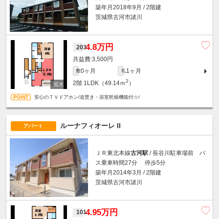
築年月2018年9月 / 2階建
茨城県古河市諸川
4.8万円
203
3,500円
0ヶ月
1ヶ月
敷
礼
2
2階
1LDK（49.14ｍ
）
安心のＴＶドアホン/追焚き・浴室乾燥機能付☆/
ルーナフィオーレ II
アパート
ＪＲ東北本線
古河駅
/ 長谷川駐車場前 バ
ス乗車時間27分 停歩5分
築年月2014年3月 / 2階建
茨城県古河市諸川
4.95万円
101