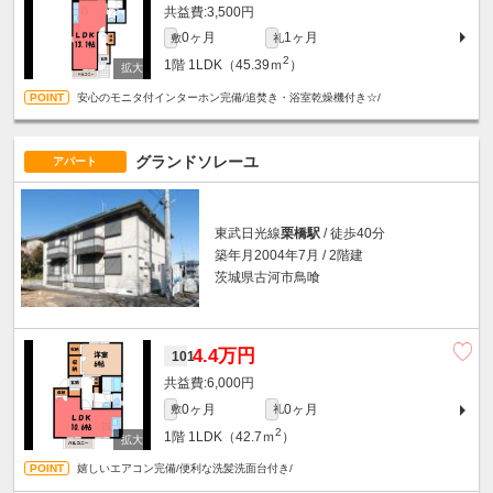
3,500円
0ヶ月
1ヶ月
敷
礼
2
1階
1LDK（45.39ｍ
）
安心のモニタ付インターホン完備/追焚き・浴室乾燥機付き☆/
グランドソレーユ
アパート
東武日光線
栗橋駅
/ 徒歩40分
築年月2004年7月 / 2階建
茨城県古河市鳥喰
4.4万円
101
6,000円
0ヶ月
0ヶ月
敷
礼
2
1階
1LDK（42.7ｍ
）
嬉しいエアコン完備/便利な洗髪洗面台付き/