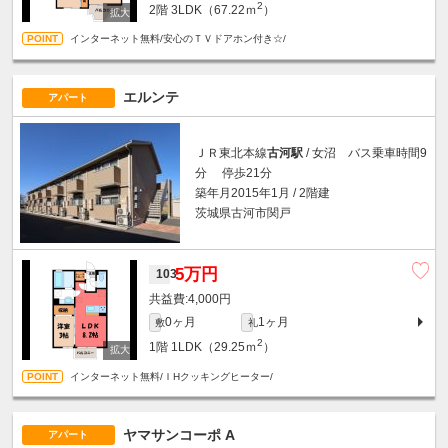
2
2階
3LDK（67.22ｍ
）
インターネット無料/安心のＴＶドアホン付き☆/
エルンテ
アパート
ＪＲ東北本線
古河駅
/ 女沼 バス乗車時間9
分 停歩21分
築年月2015年1月 / 2階建
茨城県古河市関戸
5万円
103
4,000円
0ヶ月
1ヶ月
敷
礼
2
1階
1LDK（29.25ｍ
）
インターネット無料/ＩHクッキングヒーター/
ヤマサンコーポ A
アパート