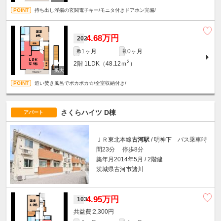
持ち出し浮揚の玄関電子キー/モニタ付きドアホン完備/
4.68万円
202
1ヶ月
0ヶ月
敷
礼
2
2階
1LDK（48.12ｍ
）
追い焚き風呂でポカポカ☆/全室収納付き/
さくらハイツ D棟
アパート
ＪＲ東北本線
古河駅
/ 明神下 バス乗車時
間23分 停歩8分
築年月2014年5月 / 2階建
茨城県古河市諸川
4.95万円
103
2,300円