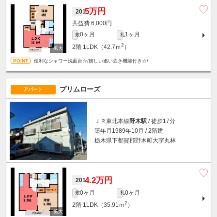
5万円
201
6,000円
0ヶ月
1ヶ月
敷
礼
2
2階
1LDK（42.7ｍ
）
便利なシャワー洗面台☆/嬉しい追い炊き機能付き☆/
プリムローズ
アパート
ＪＲ東北本線
野木駅
/ 徒歩17分
築年月1989年10月 / 2階建
栃木県下都賀郡野木町大字丸林
4.2万円
201
0ヶ月
0ヶ月
敷
礼
2
2階
1LDK（35.91ｍ
）