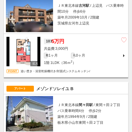
ＪＲ東北本線
古河駅
/ 上辺見 バス乗車時
間10分 停歩6分
築年月2009年10月 / 2階建
茨城県古河市上辺見
5万円
103
3,000円
1ヶ月
0ヶ月
敷
礼
2
1階
1LDK（36ｍ
）
追い焚き・浴室乾燥機付き/対面式システムキッチン/
メゾンドソレイユ B
アパート
ＪＲ東北本線
間々田駅
/ 東間々田２丁目
バス乗車時間4分 停歩2分
築年月1994年9月 / 2階建
栃木県小山市東間々田２丁目