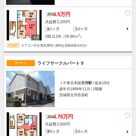
4.5万円
203
2,200円
1ヶ月
0ヶ月
敷
礼
2
2階
2LDK（58.98ｍ
）
エアコン付き/身支度時に便利な洗面化粧台付き/
ライフサークルパート 9
アパート
ＪＲ東北本線
古河駅
/ 徒歩18分
築年月1999年11月 / 2階建
茨城県古河市原町
4.75万円
202
2,000円
0ヶ月
0ヶ月
敷
礼