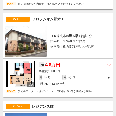
雨の日便利な室内物干し付き☆/カメラ付きインターホン/
フロラシオン野木 I
アパート
ＪＲ東北本線
野木駅
/ 徒歩7分
築年月1997年8月 / 2階建
栃木県下都賀郡野木町大字丸林
4.8万円
203
6,000円
0ヶ月
3万円
敷
礼
2
2階
2K（43.75ｍ
）
安心のモニター付きインターホン/便利な追い焚き機能付き風呂/
レジデンス輝
アパート