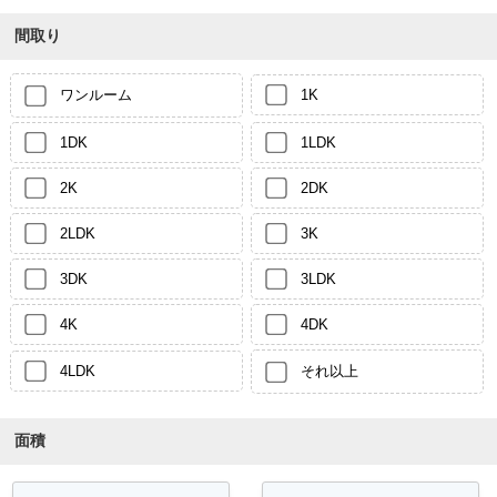
間取り
ワンルーム
1K
1DK
1LDK
2K
2DK
2LDK
3K
3DK
3LDK
4K
4DK
4LDK
それ以上
面積