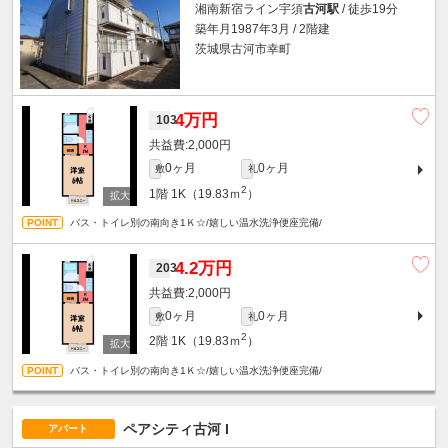
湘南新宿ライン宇須
古河駅
/ 徒歩19分
築年月1987年3月 / 2階建
茨城県古河市幸町
4万円
103
2,000円
0ヶ月
0ヶ月
敷
礼
2
1階
1K（19.83ｍ
）
バス・トイレ別の南向き1Ｋ☆/嬉しい温水洗浄便座完備/
4.2万円
203
2,000円
0ヶ月
0ヶ月
敷
礼
2
2階
1K（19.83ｍ
）
バス・トイレ別の南向き1Ｋ☆/嬉しい温水洗浄便座完備/
ペアシティ古河 I
アパート