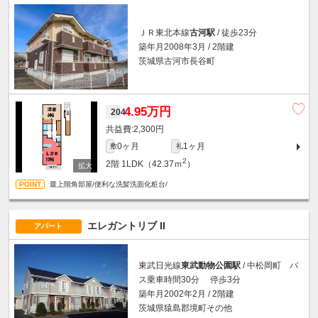
ＪＲ東北本線
古河駅
/ 徒歩23分
築年月2008年3月 / 2階建
茨城県古河市長谷町
4.95万円
204
2,300円
0ヶ月
1ヶ月
敷
礼
2
2階
1LDK（42.37ｍ
）
最上階角部屋/便利な洗髪洗面化粧台/
エレガントリブ II
アパート
東武日光線
東武動物公園駅
/ 中松岡町 バ
ス乗車時間30分 停歩3分
築年月2002年2月 / 2階建
茨城県猿島郡境町その他