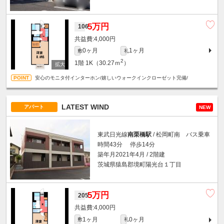
5万円
106
4,000円
0ヶ月
1ヶ月
敷
礼
2
1階
1K（30.27ｍ
）
安心のモニタ付インターホン/嬉しいウォークインクローゼット完備/
LATEST WIND
アパート
NEW
東武日光線
南栗橋駅
/ 松岡町南 バス乗車
時間43分 停歩14分
築年月2021年4月 / 2階建
茨城県猿島郡境町陽光台１丁目
5万円
205
4,000円
1ヶ月
0ヶ月
敷
礼