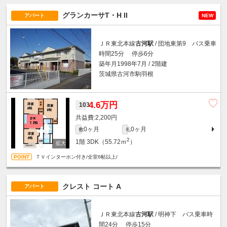
グランカーサT・H II
アパート
NEW
ＪＲ東北本線
古河駅
/ 団地東第9 バス乗車
時間25分 停歩6分
築年月1998年7月 / 2階建
茨城県古河市駒羽根
4.6万円
103
2,200円
0ヶ月
0ヶ月
敷
礼
2
1階
3DK（55.72ｍ
）
ＴＶインターホン付き/全室6帖以上/
クレスト コート A
アパート
ＪＲ東北本線
古河駅
/ 明神下 バス乗車時
間24分 停歩15分