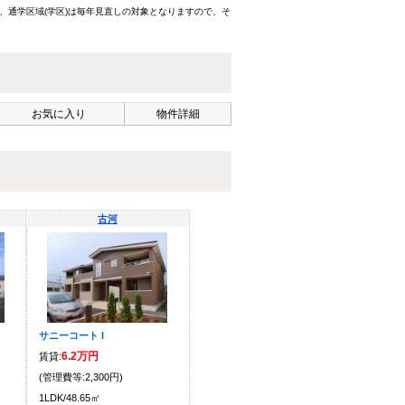
、通学区域(学区)は毎年見直しの対象となりますので、そ
お気に入り
物件詳細
古河
サニーコート I
6.2万円
賃貸:
(管理費等:2,300円)
1LDK/48.65㎡