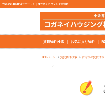
古河の2LDK賃貸アパート！｜コガネイハウジング古河店
賃貸物件検索
お気に入り物件
閲
TOPページ
賃貸物件検索
古河市の賃貸情報