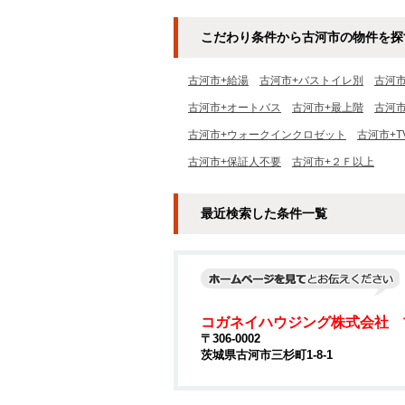
こだわり条件から古河市の物件を探
古河市+給湯
古河市+バストイレ別
古河
古河市+オートバス
古河市+最上階
古河市
古河市+ウォークインクロゼット
古河市+
古河市+保証人不要
古河市+２Ｆ以上
最近検索した条件一覧
コガネイハウジング株式会社 
〒306-0002
茨城県古河市三杉町1-8-1