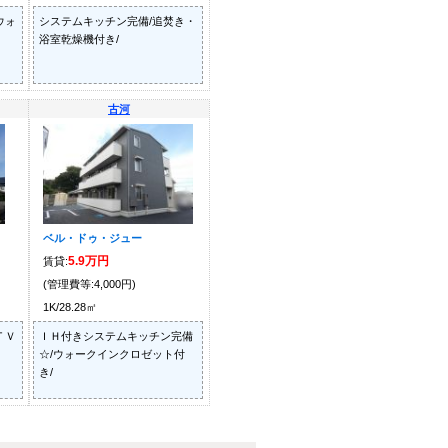
ウォ
システムキッチン完備/追焚き・
浴室乾燥機付き/
古河
ベル・ドゥ・ジュー
5.9万円
賃貸:
(管理費等:4,000円)
1K/28.28㎡
ＴＶ
ＩＨ付きシステムキッチン完備
☆/ウォークインクロゼット付
き/