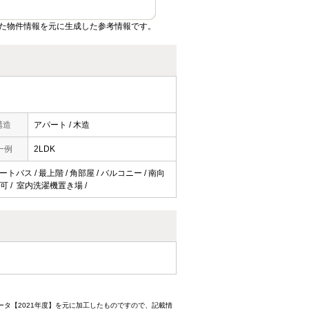
た物件情報を元に生成した参考情報です。
構造
アパート / 木造
一例
2LDK
トバス / 最上階 / 角部屋 / バルコニー / 南向
台可 / 室内洗濯機置き場 /
ータ【2021年度】を元に加工したものですので、記載情