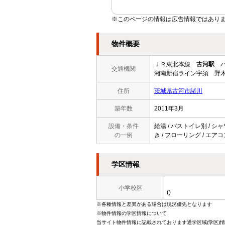
※このページの情報は広告情報ではあり
物件概要
ＪＲ東北本線
古河駅
バ
交通機関
湘南新宿ライン宇須 野木
住所
茨城県古河市諸川
築年数
2011年3月
設備・条件
給湯 / バストイレ別 / シャ
の一例
き / フローリング / エア
学区情報
小学校区
()
※各種情報と差異がある場合は現況優先となります
※物件情報の学区情報について
当サイト物件情報に記載されております通学区域(学区)