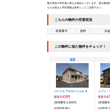
報が現在の学区域と異なる場合がございます。国土数値情
ちらを踏まえ学区情報は参考としてご活用下さい。
こちらの物件の空室状況
部屋番号
賃料
共益
この物件に似た物件をチェック！
古河
ソレイユ アルカンシェル Ｂ
メゾン・
5.5万円
5.
賃貸:
賃貸:
(管理費等:2,300円)
(管理費等:
1LDK/46.06㎡
1LDK/47