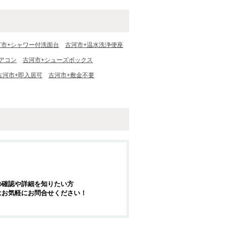
河市+シャワー付洗面台
古河市+温水洗浄便座
アコン
古河市+シューズボックス
古河市+即入居可
古河市+敷金不要
の確認や詳細を知りたい方
はお気軽にお問合せください！