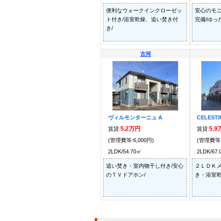
便利なウォークインクローゼッ
安心のモ
ト付き/浴室乾燥、追い焚き付
完備/ゆっ
き/
古河
ヴィルモンターニュ A
CELESTI
5.2万円
5.
賃貸:
賃貸:
(管理費等:6,000円)
(管理費等:
2LDK/54.70㎡
2LDK/67
追い焚き・室内物干し付き/安心
２ＬＤＫメ
のＴＶドアホン/
き・浴室乾