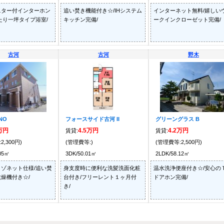
ニター付インターホン
追い焚き機能付き☆/IHシステム
インターネット無料/嬉しい
たり一坪タイプ浴室/
キッチン完備/
ークインクローゼット完備/
古河
古河
野木
NO
フォースサイド古河 II
グリーングラス B
9万円
4.5万円
4.2万円
賃貸:
賃貸:
2,300円)
(管理費等:)
(管理費等:2,500円)
.05㎡
3DK/50.01㎡
2LDK/58.12㎡
ゾネット仕様/追い焚
身支度時に便利な洗髪洗面化粧
温水洗浄便座付き☆/安心の
燥機付き☆/
台付き/フリーレント１ヶ月付
ドアホン完備/
き/