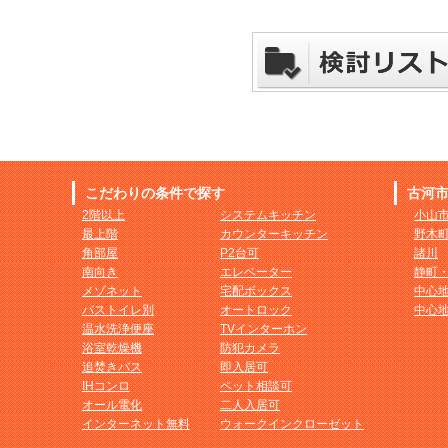
こだわりの条件で探す
古河
2階以上
システムキッチン
小山
最上階
カウンターキッチン
野木
角部屋
P2台可
諸川
南向き
エレベーター
静町
メゾネット
宅配ボックス
中心
バストイレ別
オートロック
中心
温水洗浄便座
TVインターホン
浴室乾燥機
防犯カメラ
追焚きバス
即入居可
IHコンロ
ペット相談可
オール電化
二人入居可
インターネット無料
ウォークインクローゼット