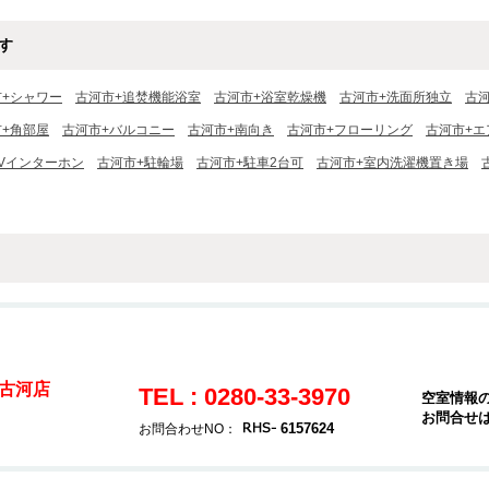
す
市+シャワー
古河市+追焚機能浴室
古河市+浴室乾燥機
古河市+洗面所独立
古
+角部屋
古河市+バルコニー
古河市+南向き
古河市+フローリング
古河市+エ
TVインターホン
古河市+駐輪場
古河市+駐車2台可
古河市+室内洗濯機置き場
古河店
TEL : 0280-33-3970
空室情報
お問合せ
6157624
お問合わせNO：