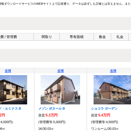
報ダウンロードサービスのWEBサイト上で記述通り、データは必ずしも正確とは言えません。また
費 / 管理費
間取り
専有面積
敷金
礼金
古河
古河
古河
ド・ルミナス B
メゾン ボヌール B
ショコラ ガーデン
6万円
5.3万円
5.4万円
賃貸:
賃貸:
4,000円)
(管理費等:5,000円)
(管理費等:4,500円)
.99㎡
1K/30.03㎡
ワンルーム/30.03㎡