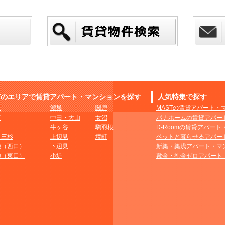
市のエリアで賃貸アパート・マンションを探す
人気特集で探す
市
鴻巣
関戸
MASTの賃貸アパート・
町
中田・大山
女沼
パナホームの賃貸アパー
牛ヶ谷
駒羽根
D-Roomの賃貸アパー
・三杉
上辺見
境町
ペットと暮らせるアパー
地（西口）
下辺見
新築・築浅アパート・マ
地（東口）
小堤
敷金・礼金ゼロアパート