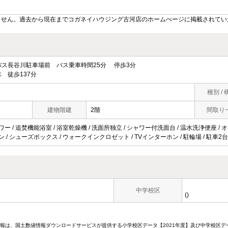
ません。過去から現在までコガネイハウジング古河店のホームぺージに掲載されてい
ス長谷川駐車場前 バス乗車時間25分 停歩3分
 徒歩137分
種別 / 
建物階建
2階
間取り
ワー / 追焚機能浴室 / 浴室乾燥機 / 洗面所独立 / シャワー付洗面台 / 温水洗浄便座 / オー
コン / シューズボックス / ウォークインクロゼット / TVインターホン / 駐輪場 / 駐車2
中学校区
()
情報は、国土数値情報ダウンロードサービスが提供する小学校区データ【2021年度】及び中学校区デ