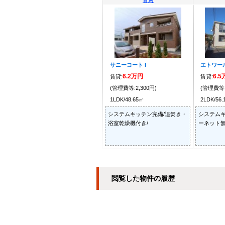
古河
サニーコート I
エトワール 
6.2万円
6.
賃貸:
賃貸:
(管理費等:2,300円)
(管理費等:
1LDK/48.65㎡
2LDK/56
システムキッチン完備/追焚き・
システムキ
浴室乾燥機付き/
ーネット無
閲覧した物件の履歴