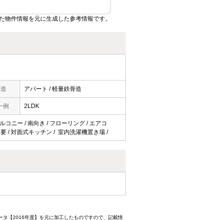
た物件情報を元に生成した参考情報です。
構造
アパート / 軽量鉄骨造
一例
2LDK
ルコニー / 南向き / フローリング / エアコ
料不要 / 対面式キッチン / 室内洗濯機置き場 /
ータ【2016年度】を元に加工したものですので、記載情