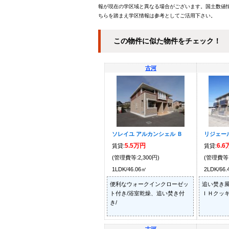
報が現在の学区域と異なる場合がございます。国土数値情
ちらを踏まえ学区情報は参考としてご活用下さい。
この物件に似た物件をチェック！
古河
ソレイユ アルカンシェル Ｂ
リジェー
5.5万円
6.
賃貸:
賃貸:
(管理費等:2,300円)
(管理費等:
1LDK/46.06㎡
2LDK/66
便利なウォークインクローゼッ
追い焚き風
ト付き/浴室乾燥、追い焚き付
ＩＨクッキ
き/