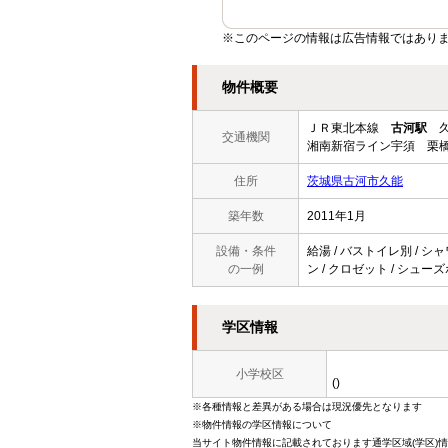
※このページの情報は広告情報ではあり
物件概要
ＪＲ東北本線
古河駅
久
交通機関
湘南新宿ライン宇須 栗橋
住所
茨城県古河市久能
築年数
2011年1月
設備・条件
給湯 / バストイレ別 / シャ
の一例
ン / クロゼット / シューズ
学区情報
小学校区
()
※各種情報と差異がある場合は現況優先となります
※物件情報の学区情報について
当サイト物件情報に記載されております通学区域(学区)