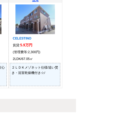
古河
CELESTINO
5.9万円
賃貸:
(管理費等:2,300円)
2LDK/67.05㎡
安心
２ＬＤＫメゾネット仕様/追い焚
き・浴室乾燥機付き☆/