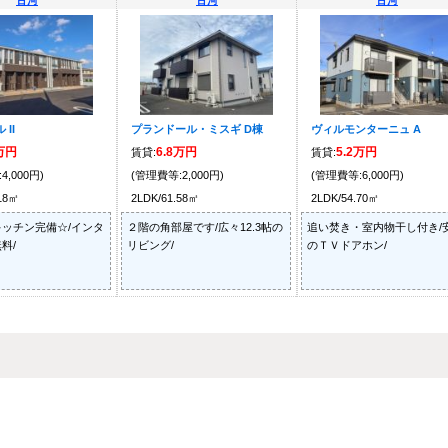
古河
古河
古河
II
プランドール・ミスギ D棟
ヴィルモンターニュ A
5万円
6.8万円
5.2万円
賃貸:
賃貸:
4,000円)
(管理費等:2,000円)
(管理費等:6,000円)
.18㎡
2LDK/61.58㎡
2LDK/54.70㎡
ッチン完備☆/インタ
２階の角部屋です/広々12.3帖の
追い焚き・室内物干し付き/
料/
リビング/
のＴＶドアホン/