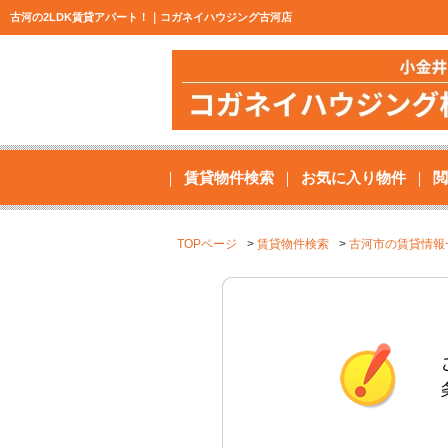
古河の2LDK賃貸アパート！｜コガネイハウジング古河店
賃貸物件検索
お気に入り物件
閲
TOPページ
賃貸物件検索
古河市の賃貸情報