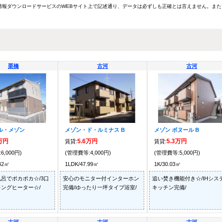
報ダウンロードサービスのWEBサイト上で記述通り、データは必ずしも正確とは言えません。また
栗橋
古河
古河
ル・メゾン
メゾン・ド・ルミナス B
メゾン ボヌール B
6万円
5.6万円
5.3万円
賃貸:
賃貸:
6,000円)
(管理費等:4,000円)
(管理費等:5,000円)
.42㎡
1LDK/47.99㎡
1K/30.03㎡
呂でポカポカ☆/3口
安心のモニター付インターホン
追い焚き機能付き☆/IHシス
ングヒーター☆/
完備/ゆったり一坪タイプ浴室/
キッチン完備/