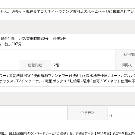
ません。過去から現在までコガネイハウジング古河店のホームぺージに掲載されてい
能住宅地 バス乗車時間30分 停歩5分
 徒歩107分
種別/
建物階建
2階
間取り
ワー / 追焚機能浴室 / 洗面所独立 / シャワー付洗面台 / 温水洗浄便座 / オートバス / バ
ボックス / TVインターホン / 宅配ボックス / 駐輪場 / 駐車2台可 / BS / ネット使用
中学校区
()
情報は、国土数値情報ダウンロードサービスが提供する小学校区データ【2016年度】及び中学校区デ