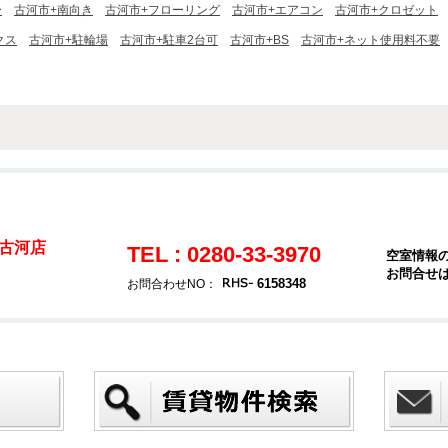
ー
古河市+南向き
古河市+フローリング
古河市+エアコン
古河市+クロゼット
クス
古河市+駐輪場
古河市+駐車2台可
古河市+BS
古河市+ネット使用料不要
古河店
TEL : 0280-33-3970
空室情報
お問合せ
6158348
お問合わせNO：