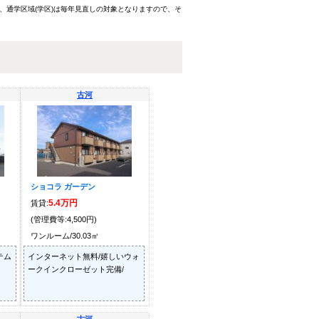
、通学区域(学区)は毎年見直しの対象となりますので、そ
古河
ショコラ ガーデン
5.4万円
賃貸:
(管理費等:4,500円)
ワンルーム/30.03㎡
テム
インターネット無料/嬉しいウォ
ークインクローゼット完備/