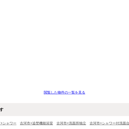
閲覧した物件の一覧を見る
す
市+シャワー
古河市+追焚機能浴室
古河市+洗面所独立
古河市+シャワー付洗面