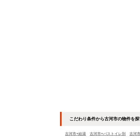
こだわり条件から古河市の物件を探
古河市+給湯
古河市+バストイレ別
古河