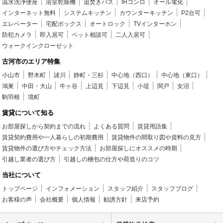
温水洗浄便座
浴室乾燥機
追焚きバス
IHコンロ
オール電化
インターネット無料
システムキッチン
カウンターキッチン
P2台可
エレベーター
宅配ボックス
オートロック
TVインターホン
防犯カメラ
即入居可
ペット相談可
二人入居可
ウォークインクローゼット
古河市のエリア特集
小山市
野木町
諸川
静町・三杉
中心地（西口）
中心地（東口）
鴻巣
中田・大山
牛ヶ谷
上辺見
下辺見
小堤
関戸
女沼
駒羽根
境町
賃貸について知る
お部屋探しから契約までの流れ
よくある質問
賃貸用語集
賃貸契約費用や一人暮らしの初期費用
賃貸物件の間取り図や資料の見方
賃貸物件の選び方やチェック方法
お部屋探しにオススメの時期
引越し業者の選び方
引越しの梱包の仕方や荷造りのコツ
当社について
トップページ
インフォメーション
スタッフ紹介
スタッフブログ
お客様の声
会社概要
個人情報
勧誘方針
来店予約