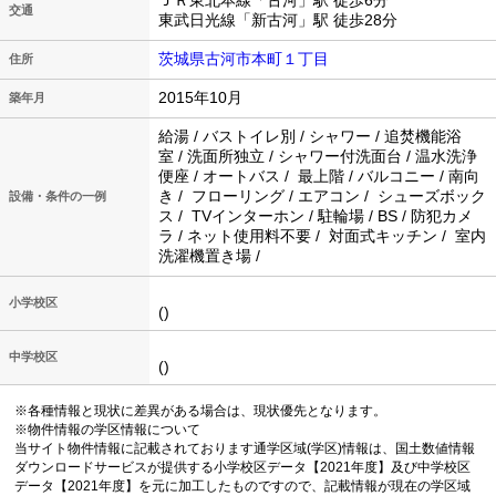
ＪＲ東北本線「古河」駅 徒歩6分
交通
東武日光線「新古河」駅 徒歩28分
茨城県古河市本町１丁目
住所
2015年10月
築年月
給湯 / バストイレ別 / シャワー / 追焚機能浴
室 / 洗面所独立 / シャワー付洗面台 / 温水洗浄
便座 / オートバス / 最上階 / バルコニー / 南向
き / フローリング / エアコン / シューズボック
設備・条件の一例
ス / TVインターホン / 駐輪場 / BS / 防犯カメ
ラ / ネット使用料不要 / 対面式キッチン / 室内
洗濯機置き場 /
小学校区
()
中学校区
()
※各種情報と現状に差異がある場合は、現状優先となります。
※物件情報の学区情報について
当サイト物件情報に記載されております通学区域(学区)情報は、国土数値情報
ダウンロードサービスが提供する小学校区データ【2021年度】及び中学校区
データ【2021年度】を元に加工したものですので、記載情報が現在の学区域