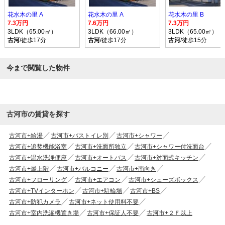
花水木の里 A
花水木の里 A
花水木の里 B
7.3万円
7.6万円
7.3万円
3LDK（65.00㎡）
3LDK（66.00㎡）
3LDK（65.00㎡）
古河
/徒歩17分
古河
/徒歩17分
古河
/徒歩15分
今まで閲覧した物件
古河市の賃貸を探す
古河市+給湯
古河市+バストイレ別
古河市+シャワー
古河市+追焚機能浴室
古河市+洗面所独立
古河市+シャワー付洗面台
古河市+温水洗浄便座
古河市+オートバス
古河市+対面式キッチン
古河市+最上階
古河市+バルコニー
古河市+南向き
古河市+フローリング
古河市+エアコン
古河市+シューズボックス
古河市+TVインターホン
古河市+駐輪場
古河市+BS
古河市+防犯カメラ
古河市+ネット使用料不要
古河市+室内洗濯機置き場
古河市+保証人不要
古河市+２Ｆ以上