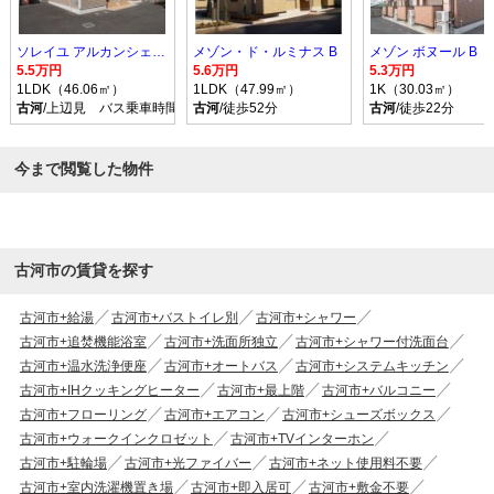
ソレイユ アルカンシェル Ｂ
メゾン・ド・ルミナス B
メゾン ボヌール B
5.5万円
5.6万円
5.3万円
1LDK（46.06㎡）
1LDK（47.99㎡）
1K（30.03㎡）
古河
/上辺見 バス乗車時間10分 停歩9分
古河
/徒歩52分
古河
/徒歩22分
今まで閲覧した物件
古河市の賃貸を探す
古河市+給湯
古河市+バストイレ別
古河市+シャワー
古河市+追焚機能浴室
古河市+洗面所独立
古河市+シャワー付洗面台
古河市+温水洗浄便座
古河市+オートバス
古河市+システムキッチン
古河市+IHクッキングヒーター
古河市+最上階
古河市+バルコニー
古河市+フローリング
古河市+エアコン
古河市+シューズボックス
古河市+ウォークインクロゼット
古河市+TVインターホン
古河市+駐輪場
古河市+光ファイバー
古河市+ネット使用料不要
古河市+室内洗濯機置き場
古河市+即入居可
古河市+敷金不要