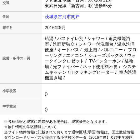
ＪＲ東北本線「古河」駅 徒歩51分
交通
東武日光線「新古河」駅 徒歩85分
茨城県古河市関戸
住所
2016年9月
築年月
給湯 / バストイレ別 / シャワー / 追焚機能浴
室 / 洗面所独立 / シャワー付洗面台 / 温水洗浄
便座 / オートバス / 最上階 / バルコニー / フロ
ーリング / エアコン / シューズボックス / ウォ
設備・条件の一例
ークインクロゼット / TVインターホン / 駐輪
場 / 光ファイバー / ネット使用料不要 / システ
ムキッチン / IHクッキングヒーター / 室内洗濯
機置き場 /
小学校区
()
中学校区
()
※各種情報と現状に差異がある場合は、現状優先となります。
※物件情報の学区情報について
当サイト物件情報に記載されております通学区域(学区)情報は、国土数値情報
ダウンロードサービスが提供する小学校区データ【2016年度】及び中学校区