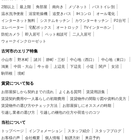
2階以上
最上階
角部屋
南向き
メゾネット
バストイレ別
温水洗浄便座
浴室乾燥機
追焚きバス
IHコンロ
オール電化
インターネット無料
システムキッチン
カウンターキッチン
P2台可
エレベーター
宅配ボックス
オートロック
TVインターホン
防犯カメラ
即入居可
ペット相談可
二人入居可
ウォークインクローゼット
古河市のエリア特集
小山市
野木町
諸川
静町・三杉
中心地（西口）
中心地（東口）
鴻巣
中田・大山
牛ヶ谷
上辺見
下辺見
小堤
関戸
女沼
駒羽根
境町
賃貸について知る
お部屋探しから契約までの流れ
よくある質問
賃貸用語集
賃貸契約費用や一人暮らしの初期費用
賃貸物件の間取り図や資料の見方
賃貸物件の選び方やチェック方法
お部屋探しにオススメの時期
引越し業者の選び方
引越しの梱包の仕方や荷造りのコツ
当社について
トップページ
インフォメーション
スタッフ紹介
スタッフブログ
お客様の声
会社概要
個人情報
勧誘方針
来店予約