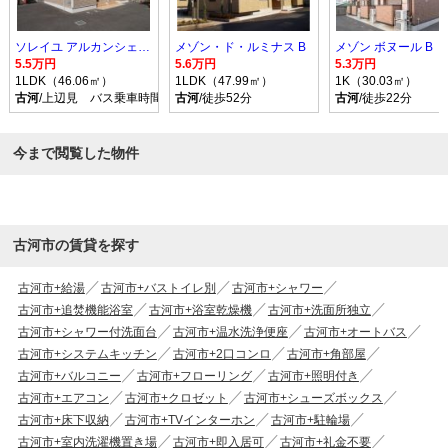
ソレイユ アルカンシェル Ｂ
メゾン・ド・ルミナス B
メゾン ボヌール B
5.5万円
5.6万円
5.3万円
1LDK（46.06㎡）
1LDK（47.99㎡）
1K（30.03㎡）
古河
/上辺見 バス乗車時間10分 停歩9分
古河
/徒歩52分
古河
/徒歩22分
今まで閲覧した物件
古河市の賃貸を探す
古河市+給湯
古河市+バストイレ別
古河市+シャワー
古河市+追焚機能浴室
古河市+浴室乾燥機
古河市+洗面所独立
古河市+シャワー付洗面台
古河市+温水洗浄便座
古河市+オートバス
古河市+システムキッチン
古河市+2口コンロ
古河市+角部屋
古河市+バルコニー
古河市+フローリング
古河市+照明付き
古河市+エアコン
古河市+クロゼット
古河市+シューズボックス
古河市+床下収納
古河市+TVインターホン
古河市+駐輪場
古河市+室内洗濯機置き場
古河市+即入居可
古河市+礼金不要