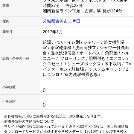
ＪＲ東北本線「間々田」駅 大和田 バス乗車
時間27分 停歩22分
交通
湘南新宿ライン宇須「古河」駅 徒歩124分
茨城県古河市上片田
住所
2017年1月
築年月
給湯 / バストイレ別 / シャワー / 追焚機能浴
室 / 浴室乾燥機 / 洗面所独立 / シャワー付洗面
台 / 温水洗浄便座 / オートバス / 角部屋 / バル
コニー / フローリング / 照明付き / エアコン /
設備・条件の一例
クロゼット / シューズボックス / 床下収納 / TV
インターホン / 駐輪場 / システムキッチン / 2
口コンロ / 室内洗濯機置き場 /
小学校区
()
中学校区
()
※各種情報と現状に差異がある場合は、現状優先となります。
※物件情報の学区情報について
当サイト物件情報に記載されております通学区域(学区)情報は、国土数値情報
ダウンロードサービスが提供する小学校区データ【2016年度】及び中学校区