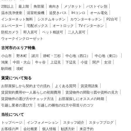
2階以上
最上階
角部屋
南向き
メゾネット
バストイレ別
温水洗浄便座
浴室乾燥機
追焚きバス
IHコンロ
オール電化
インターネット無料
システムキッチン
カウンターキッチン
P2台可
エレベーター
宅配ボックス
オートロック
TVインターホン
防犯カメラ
即入居可
ペット相談可
二人入居可
ウォークインクローゼット
古河市のエリア特集
小山市
野木町
諸川
静町・三杉
中心地（西口）
中心地（東口）
鴻巣
中田・大山
牛ヶ谷
上辺見
下辺見
小堤
関戸
女沼
駒羽根
境町
賃貸について知る
お部屋探しから契約までの流れ
よくある質問
賃貸用語集
賃貸契約費用や一人暮らしの初期費用
賃貸物件の間取り図や資料の見方
賃貸物件の選び方やチェック方法
お部屋探しにオススメの時期
引越し業者の選び方
引越しの梱包の仕方や荷造りのコツ
当社について
トップページ
インフォメーション
スタッフ紹介
スタッフブログ
お客様の声
会社概要
個人情報
勧誘方針
来店予約