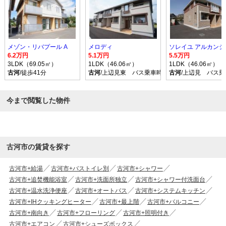
メゾン・リバプール A
メロディ
6.2万円
5.1万円
5.5万円
3LDK（69.05㎡）
1LDK（46.06㎡）
1LDK（46.06㎡）
古河
/徒歩41分
古河
/上辺見東 バス乗車時間11分 停歩4分
古河
/上辺見 バス乗
今まで閲覧した物件
古河市の賃貸を探す
古河市+給湯
古河市+バストイレ別
古河市+シャワー
古河市+追焚機能浴室
古河市+洗面所独立
古河市+シャワー付洗面台
古河市+温水洗浄便座
古河市+オートバス
古河市+システムキッチン
古河市+IHクッキングヒーター
古河市+最上階
古河市+バルコニー
古河市+南向き
古河市+フローリング
古河市+照明付き
古河市+エアコン
古河市+シューズボックス