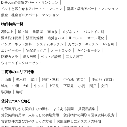
D-Roomの賃貸アパート・マンション
ペットと暮らせるアパート・マンション
新築・築浅アパート・マンション
敷金・礼金ゼロアパート・マンション
物件特集一覧
2階以上
最上階
角部屋
南向き
メゾネット
バストイレ別
温水洗浄便座
浴室乾燥機
追焚きバス
IHコンロ
オール電化
インターネット無料
システムキッチン
カウンターキッチン
P2台可
エレベーター
宅配ボックス
オートロック
TVインターホン
防犯カメラ
即入居可
ペット相談可
二人入居可
ウォークインクローゼット
古河市のエリア特集
小山市
野木町
諸川
静町・三杉
中心地（西口）
中心地（東口）
鴻巣
中田・大山
牛ヶ谷
上辺見
下辺見
小堤
関戸
女沼
駒羽根
境町
賃貸について知る
お部屋探しから契約までの流れ
よくある質問
賃貸用語集
賃貸契約費用や一人暮らしの初期費用
賃貸物件の間取り図や資料の見方
賃貸物件の選び方やチェック方法
お部屋探しにオススメの時期