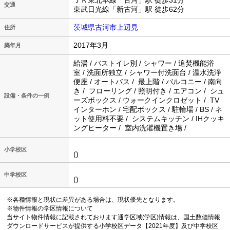
ＪＲ東北本線「古河」駅 徒歩31分
交通
東武日光線「新古河」駅 徒歩62分
茨城県古河市上辺見
住所
2017年3月
築年月
給湯 / バストイレ別 / シャワー / 追焚機能浴
室 / 洗面所独立 / シャワー付洗面台 / 温水洗浄
便座 / オートバス / 最上階 / バルコニー / 南向
き / フローリング / 照明付き / エアコン / シュ
設備・条件の一例
ーズボックス / ウォークインクロゼット / TV
インターホン / 宅配ボックス / 駐輪場 / BS / ネ
ット使用料不要 / システムキッチン / IHクッキ
ングヒーター / 室内洗濯機置き場 /
小学校区
()
中学校区
()
※各種情報と現状に差異がある場合は、現状優先となります。
※物件情報の学区情報について
当サイト物件情報に記載されております通学区域(学区)情報は、国土数値情報
ダウンロードサービスが提供する小学校区データ【2021年度】及び中学校区