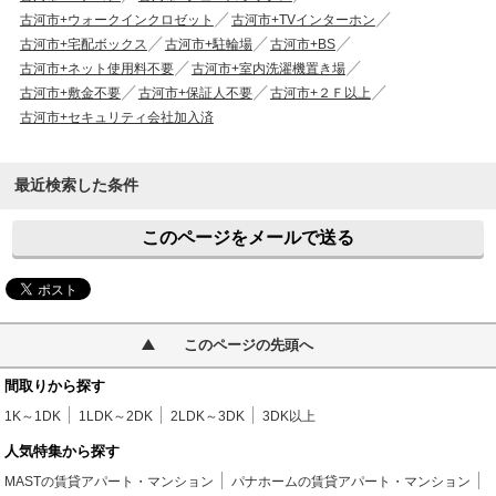
古河市+ウォークインクロゼット
古河市+TVインターホン
古河市+宅配ボックス
古河市+駐輪場
古河市+BS
古河市+ネット使用料不要
古河市+室内洗濯機置き場
古河市+敷金不要
古河市+保証人不要
古河市+２Ｆ以上
古河市+セキュリティ会社加入済
最近検索した条件
このページをメールで送る
このページの先頭へ
間取りから探す
1K～1DK
1LDK～2DK
2LDK～3DK
3DK以上
人気特集から探す
MASTの賃貸アパート・マンション
パナホームの賃貸アパート・マンション