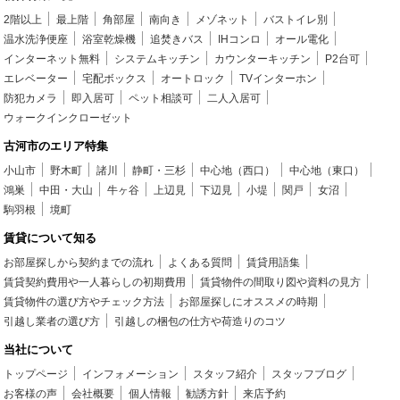
2階以上
最上階
角部屋
南向き
メゾネット
バストイレ別
温水洗浄便座
浴室乾燥機
追焚きバス
IHコンロ
オール電化
インターネット無料
システムキッチン
カウンターキッチン
P2台可
エレベーター
宅配ボックス
オートロック
TVインターホン
防犯カメラ
即入居可
ペット相談可
二人入居可
ウォークインクローゼット
古河市のエリア特集
小山市
野木町
諸川
静町・三杉
中心地（西口）
中心地（東口）
鴻巣
中田・大山
牛ヶ谷
上辺見
下辺見
小堤
関戸
女沼
駒羽根
境町
賃貸について知る
お部屋探しから契約までの流れ
よくある質問
賃貸用語集
賃貸契約費用や一人暮らしの初期費用
賃貸物件の間取り図や資料の見方
賃貸物件の選び方やチェック方法
お部屋探しにオススメの時期
引越し業者の選び方
引越しの梱包の仕方や荷造りのコツ
当社について
トップページ
インフォメーション
スタッフ紹介
スタッフブログ
お客様の声
会社概要
個人情報
勧誘方針
来店予約