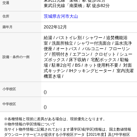
東武日光線「栗橋」駅 徒歩52分
交通
東武日光線「南栗橋」駅 徒歩82分
茨城県古河市大山
住所
2022年12月
築年月
給湯 / バストイレ別 / シャワー / 追焚機能浴
室 / 洗面所独立 / シャワー付洗面台 / 温水洗浄
便座 / オートバス / バルコニー / フローリン
グ / 照明付き / エアコン / クロゼット / シュー
設備・条件の一例
ズボックス / 床下収納 / 宅配ボックス / 駐輪
場 / 駐車2台可 / BS / ネット使用料不要 / 対面
式キッチン / IHクッキングヒーター / 室内洗濯
機置き場 /
小学校区
()
中学校区
()
※各種情報と現状に差異がある場合は、現状優先となります。
※物件情報の学区情報について
当サイト物件情報に記載されております通学区域(学区)情報は、国土数値情報
ダウンロードサービスが提供する小学校区データ【2021年度】及び中学校区