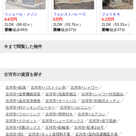
リジェール・メゾン
フォレストバレー C
フェリオ A
6.6万円
6万円
6.3万円
2LDK（66.42㎡）
2LDK（53.76㎡）
2LDK（53.33㎡）
栗橋
/徒歩49分
栗橋
/徒歩37分
栗橋
/徒歩37分
今まで閲覧した物件
古河市の賃貸を探す
古河市+給湯
古河市+バストイレ別
古河市+シャワー
古河市+追焚機能浴室
古河市+洗面所独立
古河市+シャワー付洗面台
古河市+温水洗浄便座
古河市+オートバス
古河市+対面式キッチン
古河市+IHクッキングヒーター
古河市+バルコニー
古河市+フローリング
古河市+照明付き
古河市+エアコン
古河市+クロゼット
古河市+シューズボックス
古河市+床下収納
古河市+宅配ボックス
古河市+駐輪場
古河市+駐車2台可
古河市+BS
古河市+ネット使用料不要
古河市+室内洗濯機置き場