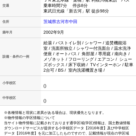
ＪＲ東北本線「栗橋」駅 利根川橋東詰 バス
乗車時間7分 停歩8分
交通
東武日光線「新古河」駅 徒歩98分
茨城県古河市中田
住所
2002年9月
築年月
給湯 / バストイレ別 / シャワー / 追焚機能浴
室 / 洗面所独立 / シャワー付洗面台 / 温水洗浄
便座 / オートバス / 角部屋 / 専用庭 / 南向き /
設備・条件の一例
メゾネット / フローリング / エアコン / シュー
ズボックス / 床下収納 / TVインターホン / 駐車
2台可 / BS / 室内洗濯機置き場 /
小学校区
()
中学校区
()
※各種情報と現状に差異がある場合は、現状優先となります。
※物件情報の学区情報について
当サイト物件情報に記載されております通学区域(学区)情報は、国土数値情報
ダウンロードサービスが提供する小学校区データ【2016年度】及び中学校区
データ【2016年度】を元に加工したものですので、記載情報が現在の学区域