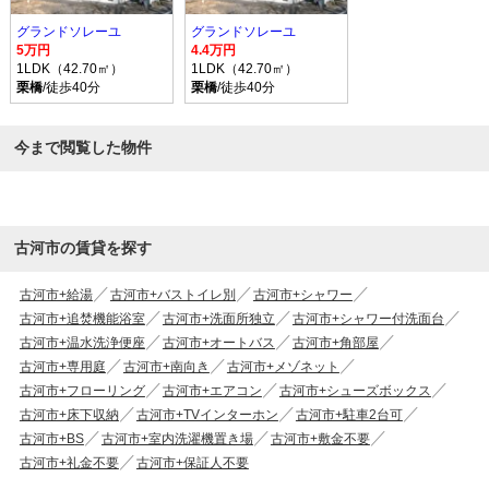
グランドソレーユ
グランドソレーユ
5万円
4.4万円
1LDK（42.70㎡）
1LDK（42.70㎡）
栗橋
/徒歩40分
栗橋
/徒歩40分
今まで閲覧した物件
古河市の賃貸を探す
古河市+給湯
古河市+バストイレ別
古河市+シャワー
古河市+追焚機能浴室
古河市+洗面所独立
古河市+シャワー付洗面台
古河市+温水洗浄便座
古河市+オートバス
古河市+角部屋
古河市+専用庭
古河市+南向き
古河市+メゾネット
古河市+フローリング
古河市+エアコン
古河市+シューズボックス
古河市+床下収納
古河市+TVインターホン
古河市+駐車2台可
古河市+BS
古河市+室内洗濯機置き場
古河市+敷金不要
古河市+礼金不要
古河市+保証人不要