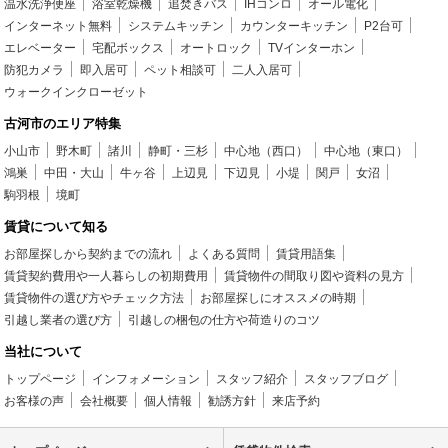
温水洗浄便座
浴室乾燥機
追焚きバス
IHコンロ
オール電化
インターネット無料
システムキッチン
カウンターキッチン
P2台可
エレベーター
宅配ボックス
オートロック
TVインターホン
防犯カメラ
即入居可
ペット相談可
二人入居可
ウォークインクローゼット
古河市のエリア特集
小山市
野木町
諸川
静町・三杉
中心地（西口）
中心地（東口）
鴻巣
中田・大山
牛ヶ谷
上辺見
下辺見
小堤
関戸
女沼
駒羽根
境町
賃貸について知る
お部屋探しから契約までの流れ
よくある質問
賃貸用語集
賃貸契約費用や一人暮らしの初期費用
賃貸物件の間取り図や資料の見方
賃貸物件の選び方やチェック方法
お部屋探しにオススメの時期
引越し業者の選び方
引越しの梱包の仕方や荷造りのコツ
当社について
トップページ
インフォメーション
スタッフ紹介
スタッフブログ
お客様の声
会社概要
個人情報
勧誘方針
来店予約