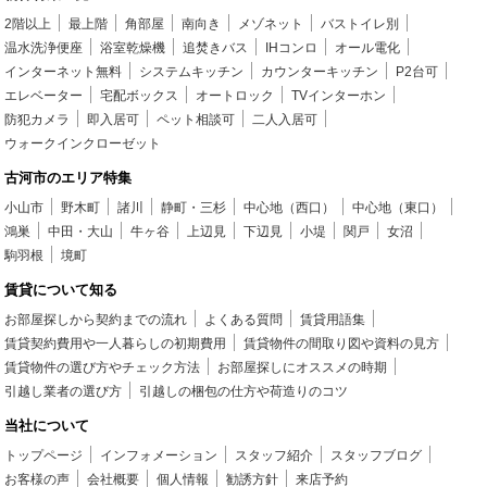
2階以上
最上階
角部屋
南向き
メゾネット
バストイレ別
温水洗浄便座
浴室乾燥機
追焚きバス
IHコンロ
オール電化
インターネット無料
システムキッチン
カウンターキッチン
P2台可
エレベーター
宅配ボックス
オートロック
TVインターホン
防犯カメラ
即入居可
ペット相談可
二人入居可
ウォークインクローゼット
古河市のエリア特集
小山市
野木町
諸川
静町・三杉
中心地（西口）
中心地（東口）
鴻巣
中田・大山
牛ヶ谷
上辺見
下辺見
小堤
関戸
女沼
駒羽根
境町
賃貸について知る
お部屋探しから契約までの流れ
よくある質問
賃貸用語集
賃貸契約費用や一人暮らしの初期費用
賃貸物件の間取り図や資料の見方
賃貸物件の選び方やチェック方法
お部屋探しにオススメの時期
引越し業者の選び方
引越しの梱包の仕方や荷造りのコツ
当社について
トップページ
インフォメーション
スタッフ紹介
スタッフブログ
お客様の声
会社概要
個人情報
勧誘方針
来店予約