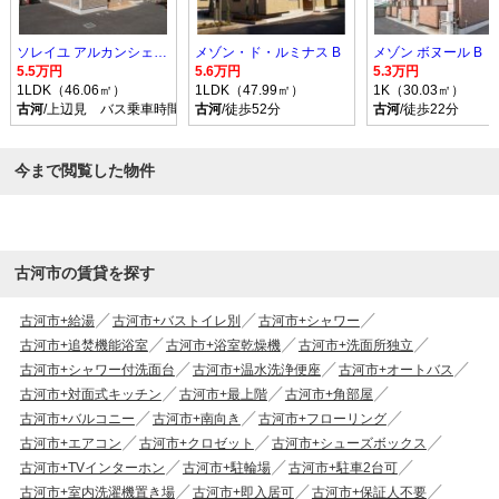
ソレイユ アルカンシェル Ｂ
メゾン・ド・ルミナス B
メゾン ボヌール B
5.5万円
5.6万円
5.3万円
1LDK（46.06㎡）
1LDK（47.99㎡）
1K（30.03㎡）
古河
/上辺見 バス乗車時間10分 停歩9分
古河
/徒歩52分
古河
/徒歩22分
今まで閲覧した物件
古河市の賃貸を探す
古河市+給湯
古河市+バストイレ別
古河市+シャワー
古河市+追焚機能浴室
古河市+浴室乾燥機
古河市+洗面所独立
古河市+シャワー付洗面台
古河市+温水洗浄便座
古河市+オートバス
古河市+対面式キッチン
古河市+最上階
古河市+角部屋
古河市+バルコニー
古河市+南向き
古河市+フローリング
古河市+エアコン
古河市+クロゼット
古河市+シューズボックス
古河市+TVインターホン
古河市+駐輪場
古河市+駐車2台可
古河市+室内洗濯機置き場
古河市+即入居可
古河市+保証人不要