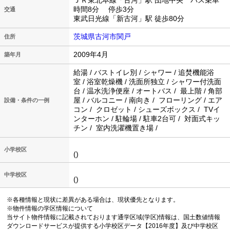
ＪＲ東北本線「古河」駅 団地中央 バス乗車
時間8分 停歩3分
交通
東武日光線「新古河」駅 徒歩80分
茨城県古河市関戸
住所
2009年4月
築年月
給湯 / バストイレ別 / シャワー / 追焚機能浴
室 / 浴室乾燥機 / 洗面所独立 / シャワー付洗面
台 / 温水洗浄便座 / オートバス / 最上階 / 角部
屋 / バルコニー / 南向き / フローリング / エア
設備・条件の一例
コン / クロゼット / シューズボックス / TVイ
ンターホン / 駐輪場 / 駐車2台可 / 対面式キッ
チン / 室内洗濯機置き場 /
小学校区
()
中学校区
()
※各種情報と現状に差異がある場合は、現状優先となります。
※物件情報の学区情報について
当サイト物件情報に記載されております通学区域(学区)情報は、国土数値情報
ダウンロードサービスが提供する小学校区データ【2016年度】及び中学校区