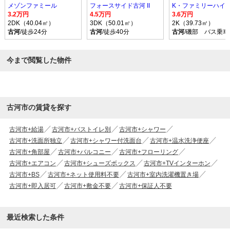
メゾンファミール
フォースサイド古河 II
K・ファミリーハイツ 
3.2万円
4.5万円
3.6万円
2DK（40.04㎡）
3DK（50.01㎡）
2K（39.73㎡）
古河
/徒歩24分
古河
/徒歩40分
古河
/磯部 バス乗車
今まで閲覧した物件
古河市の賃貸を探す
古河市+給湯
古河市+バストイレ別
古河市+シャワー
古河市+洗面所独立
古河市+シャワー付洗面台
古河市+温水洗浄便座
古河市+角部屋
古河市+バルコニー
古河市+フローリング
古河市+エアコン
古河市+シューズボックス
古河市+TVインターホン
古河市+BS
古河市+ネット使用料不要
古河市+室内洗濯機置き場
古河市+即入居可
古河市+敷金不要
古河市+保証人不要
最近検索した条件