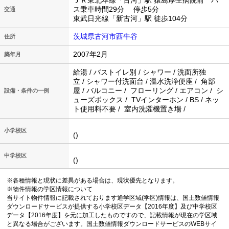
ＪＲ東北本線「古河」駅 猿島厚生病院前 バ
ス乗車時間29分 停歩5分
交通
東武日光線「新古河」駅 徒歩104分
茨城県古河市西牛谷
住所
2007年2月
築年月
給湯 / バストイレ別 / シャワー / 洗面所独
立 / シャワー付洗面台 / 温水洗浄便座 / 角部
屋 / バルコニー / フローリング / エアコン / シ
設備・条件の一例
ューズボックス / TVインターホン / BS / ネッ
ト使用料不要 / 室内洗濯機置き場 /
小学校区
()
中学校区
()
※各種情報と現状に差異がある場合は、現状優先となります。
※物件情報の学区情報について
当サイト物件情報に記載されております通学区域(学区)情報は、国土数値情報
ダウンロードサービスが提供する小学校区データ【2016年度】及び中学校区
データ【2016年度】を元に加工したものですので、記載情報が現在の学区域
と異なる場合がございます。国土数値情報ダウンロードサービスのWEBサイ