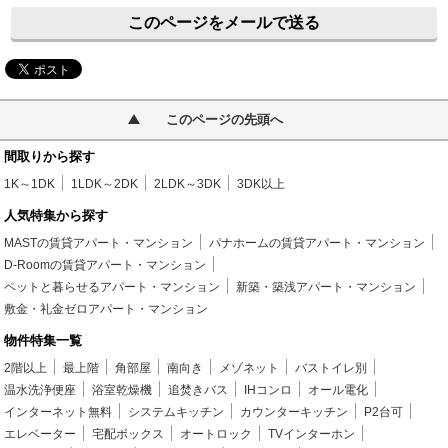
このページをメールで送る
このページの先頭へ
間取りから探す
1K～1DK
1LDK～2DK
2LDK～3DK
3DK以上
人気特集から探す
MASTの賃貸アパート・マンション
パナホームの賃貸アパート・マンション
D-Roomの賃貸アパート・マンション
ペットと暮らせるアパート・マンション
新築・築浅アパート・マンション
敷金・礼金ゼロアパート・マンション
物件特集一覧
2階以上
最上階
角部屋
南向き
メゾネット
バストイレ別
温水洗浄便座
浴室乾燥機
追焚きバス
IHコンロ
オール電化
インターネット無料
システムキッチン
カウンターキッチン
P2台可
エレベーター
宅配ボックス
オートロック
TVインターホン