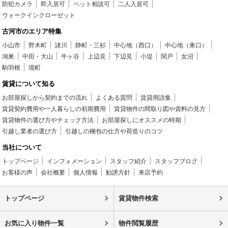
防犯カメラ
即入居可
ペット相談可
二人入居可
ウォークインクローゼット
古河市のエリア特集
小山市
野木町
諸川
静町・三杉
中心地（西口）
中心地（東口）
鴻巣
中田・大山
牛ヶ谷
上辺見
下辺見
小堤
関戸
女沼
駒羽根
境町
賃貸について知る
お部屋探しから契約までの流れ
よくある質問
賃貸用語集
賃貸契約費用や一人暮らしの初期費用
賃貸物件の間取り図や資料の見方
賃貸物件の選び方やチェック方法
お部屋探しにオススメの時期
引越し業者の選び方
引越しの梱包の仕方や荷造りのコツ
当社について
トップページ
インフォメーション
スタッフ紹介
スタッフブログ
お客様の声
会社概要
個人情報
勧誘方針
来店予約
トップページ
賃貸物件検索
お気に入り物件一覧
物件閲覧履歴