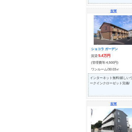
古河
ショコラ ガーデン
5.4万円
賃貸:
(管理費等:4,500円)
ワンルーム/30.03㎡
インターネット無料/嬉しい
ークインクローゼット完備/
古河