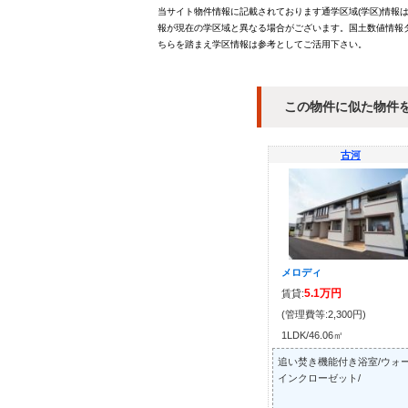
当サイト物件情報に記載されております通学区域(学区)情報
報が現在の学区域と異なる場合がございます。国土数値情報ダ
ちらを踏まえ学区情報は参考としてご活用下さい。
この物件に似た物件
古河
メロディ
5.1万円
賃貸:
(管理費等:2,300円)
1LDK/46.06㎡
追い焚き機能付き浴室/ウォ
インクローゼット/