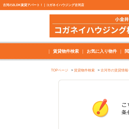
古河の2LDK賃貸アパート！｜コガネイハウジング古河店
賃貸物件検索
お気に入り物件
閲
TOPページ
賃貸物件検索
古河市の賃貸情報