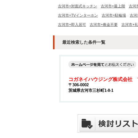
古河市+対面式キッチン
古河市+最上階
古河
古河市+TVインターホン
古河市+駐輪場
古河
古河市+即入居可
古河市+敷金不要
古河市+
最近検索した条件一覧
コガネイハウジング株式会社 
〒306-0002
茨城県古河市三杉町1-8-1