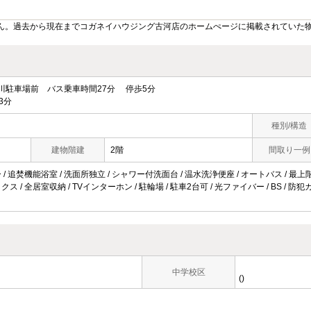
ん。過去から現在までコガネイハウジング古河店のホームぺージに掲載されていた
駐車場前 バス乗車時間27分 停歩5分
3分
種別/構造
建物階建
2階
間取り一例
 / 追焚機能浴室 / 洗面所独立 / シャワー付洗面台 / 温水洗浄便座 / オートバス / 最上階
クス / 全居室収納 / TVインターホン / 駐輪場 / 駐車2台可 / 光ファイバー / BS / 
中学校区
()