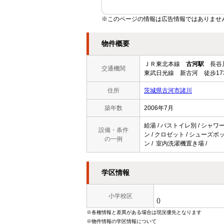
※このページの情報は広告情報ではありませ
物件概要
ＪＲ東北本線
古河駅
長谷川
交通機関
東武日光線 新古河 徒歩17
住所
茨城県古河市諸川
築年数
2006年7月
給湯 / バストイレ別 / シャワー
設備・条件
ン / クロゼット / シューズボッ
の一例
ン / 室内洗濯機置き場 /
学区情報
小学校区
()
※各種情報と差異がある場合は現況優先となります
※物件情報の学区情報について