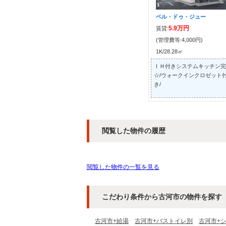
ベル・ドゥ・ジュー
5.9万円
賃貸:
(管理費等:4,000円)
1K/28.28㎡
ＩＨ付きシステムキッチン完
☆/ウォークインクロゼット
き/
閲覧した物件の履歴
閲覧した物件の一覧を見る
こだわり条件から古河市の物件を探す
古河市+給湯
古河市+バストイレ別
古河市+