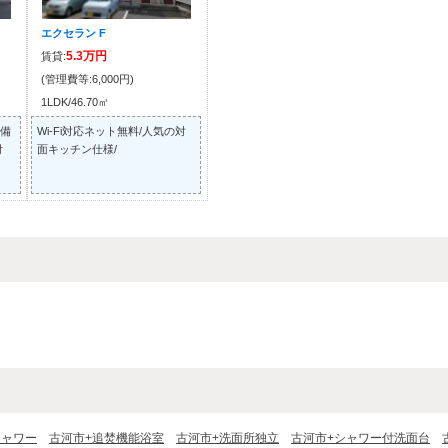
エクセラン F
5.3万円
賃貸:
(管理費等:6,000円)
1LDK/46.70㎡
備
Wi-Fi対応ネット無料/人気の対
付
面キッチン仕様/
シャワー
古河市+追焚機能浴室
古河市+洗面所独立
古河市+シャワー付洗面台