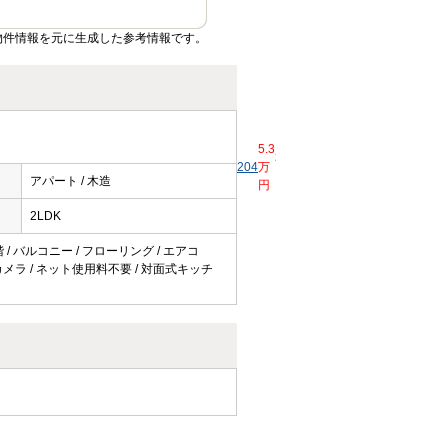
物件情報を元に生成した参考情報です。
5.3
0
0
58.86
3,300
204
万
2LDK
ヶ
ヶ
2
円 / -
ｍ
アパート / 木造
円
月
月
2LDK
 / バルコニー / フローリング / エアコ
防犯カメラ / ネット使用料不要 / 対面式キッチ