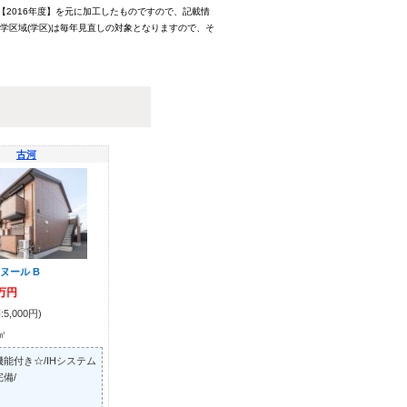
【2016年度】を元に加工したものですので、記載情
学区域(学区)は毎年見直しの対象となりますので、そ
古河
ヌール B
3万円
5,000円)
3㎡
能付き☆/IHシステム
備/