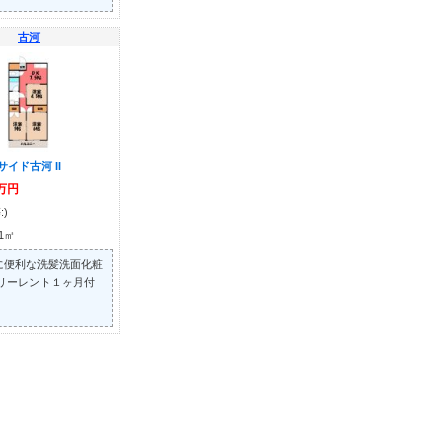
古河
イド古河 II
5万円
:)
01㎡
に便利な洗髪洗面化粧
フリーレント１ヶ月付