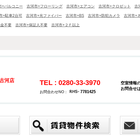
市+バルコニー
古河市+フローリング
古河市+エアコン
古河市+クロゼット
古
市+駐車2台可
古河市+光ファイバー
古河市+BS
古河市+防犯カメラ
古河市+
礼金不要
古河市+保証人不要
古河市+２Ｆ以上
古河店
TEL : 0280-33-3970
空室情報
お問合せ
7781425
お問合わせNO：