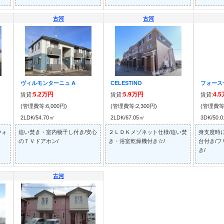
古河
古河
ヴィルモンターニュ A
CELESTINO
フォースサ
5.2万円
5.9万円
4.
賃貸:
賃貸:
賃貸:
(管理費等:6,000円)
(管理費等:2,300円)
(管理費等
2LDK/54.70㎡
2LDK/67.05㎡
3DK/50.
ウォ
追い焚き・室内物干し付き/安心
２ＬＤＫメゾネット仕様/追い焚
身支度時
のＴＶドアホン/
き・浴室乾燥機付き☆/
台付き/
き/
古河