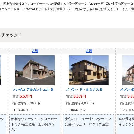
は、国土数値情報ダウンロードサービスが提供する小学校区データ【2016年度】及び中学校区データ
ウンロードサービスのWEBサイト上で記述通り、データは必ずしも正確とは言えません。また、通
をチェック！
古河
古河
ソレイユ アルカンシェル Ｂ
メゾン・ド・ルミナス B
メゾン ボ
5.5万円
5.6万円
5.
賃貸:
賃貸:
賃貸:
(管理費等:2,300円)
(管理費等:4,000円)
(管理費等:
1LDK/46.06㎡
1LDK/47.99㎡
1K/30.0
ーク
便利なウォークインクローゼッ
安心のモニター付インターホン
追い焚き機
ト付き/浴室乾燥、追い焚き付
完備/ゆったり一坪タイプ浴室/
キッチン完
き/