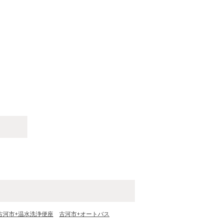
古河市+温水洗浄便座
古河市+オートバス