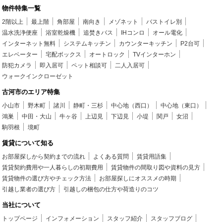
物件特集一覧
2階以上
最上階
角部屋
南向き
メゾネット
バストイレ別
温水洗浄便座
浴室乾燥機
追焚きバス
IHコンロ
オール電化
インターネット無料
システムキッチン
カウンターキッチン
P2台可
エレベーター
宅配ボックス
オートロック
TVインターホン
防犯カメラ
即入居可
ペット相談可
二人入居可
ウォークインクローゼット
古河市のエリア特集
小山市
野木町
諸川
静町・三杉
中心地（西口）
中心地（東口）
鴻巣
中田・大山
牛ヶ谷
上辺見
下辺見
小堤
関戸
女沼
駒羽根
境町
賃貸について知る
お部屋探しから契約までの流れ
よくある質問
賃貸用語集
賃貸契約費用や一人暮らしの初期費用
賃貸物件の間取り図や資料の見方
賃貸物件の選び方やチェック方法
お部屋探しにオススメの時期
引越し業者の選び方
引越しの梱包の仕方や荷造りのコツ
当社について
トップページ
インフォメーション
スタッフ紹介
スタッフブログ