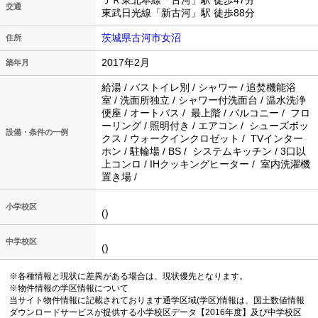
ＪＲ東北本線「古河」駅 徒歩47分
交通
東武日光線「新古河」駅 徒歩88分
茨城県古河市女沼
住所
2017年2月
築年月
給湯 / バストイレ別 / シャワー / 追焚機能浴
室 / 洗面所独立 / シャワー付洗面台 / 温水洗浄
便座 / オートバス / 最上階 / バルコニー / フロ
ーリング / 照明付き / エアコン / シューズボッ
設備・条件の一例
クス / ウォークインクロゼット / TVインター
ホン / 駐輪場 / BS / システムキッチン / 3口以
上コンロ / IHクッキングヒーター / 室内洗濯機
置き場 /
小学校区
()
中学校区
()
※各種情報と現状に差異がある場合は、現状優先となります。
※物件情報の学区情報について
当サイト物件情報に記載されております通学区域(学区)情報は、国土数値情報
ダウンロードサービスが提供する小学校区データ【2016年度】及び中学校区