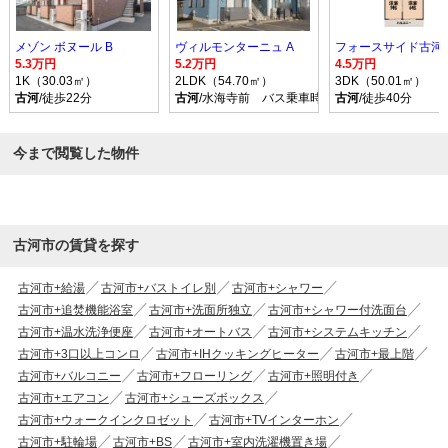
メゾン ボヌール B
ヴィルモンターニュ A
フォースサイド古河 I
5.3万円
5.2万円
4.5万円
1K（30.03㎡）
2LDK（54.70㎡）
3DK（50.01㎡）
古河
/徒歩22分
古河
/水海寺前 バス乗車時間23分 停歩8分
古河
/徒歩40分
今まで閲覧した物件
古河市の賃貸を探す
古河市+給湯
古河市+バストイレ別
古河市+シャワー
古河市+追焚機能浴室
古河市+洗面所独立
古河市+シャワー付洗面台
古河市+温水洗浄便座
古河市+オートバス
古河市+システムキッチン
古河市+3口以上コンロ
古河市+IHクッキングヒーター
古河市+最上階
古河市+バルコニー
古河市+フローリング
古河市+照明付き
古河市+エアコン
古河市+シューズボックス
古河市+ウォークインクロゼット
古河市+TVインターホン
古河市+駐輪場
古河市+BS
古河市+室内洗濯機置き場