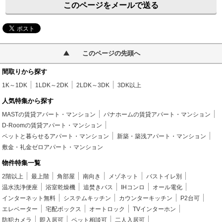
このページをメールで送る
このページの先頭へ
間取りから探す
1K～1DK
1LDK～2DK
2LDK～3DK
3DK以上
人気特集から探す
MASTの賃貸アパート・マンション
パナホームの賃貸アパート・マンション
D-Roomの賃貸アパート・マンション
ペットと暮らせるアパート・マンション
新築・築浅アパート・マンション
敷金・礼金ゼロアパート・マンション
物件特集一覧
2階以上
最上階
角部屋
南向き
メゾネット
バストイレ別
温水洗浄便座
浴室乾燥機
追焚きバス
IHコンロ
オール電化
インターネット無料
システムキッチン
カウンターキッチン
P2台可
エレベーター
宅配ボックス
オートロック
TVインターホン
防犯カメラ
即入居可
ペット相談可
二人入居可