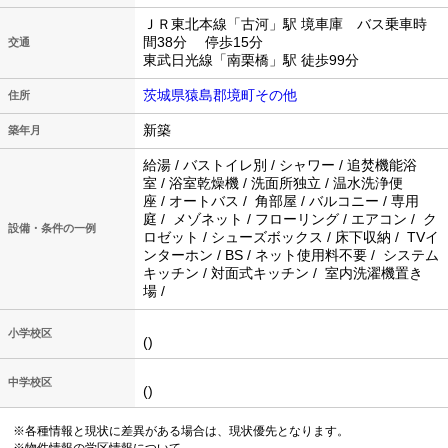
ＪＲ東北本線「古河」駅 境車庫 バス乗車時
間38分 停歩15分
交通
東武日光線「南栗橋」駅 徒歩99分
茨城県猿島郡境町その他
住所
新築
築年月
給湯 / バストイレ別 / シャワー / 追焚機能浴
室 / 浴室乾燥機 / 洗面所独立 / 温水洗浄便
座 / オートバス / 角部屋 / バルコニー / 専用
庭 / メゾネット / フローリング / エアコン / ク
設備・条件の一例
ロゼット / シューズボックス / 床下収納 / TVイ
ンターホン / BS / ネット使用料不要 / システム
キッチン / 対面式キッチン / 室内洗濯機置き
場 /
小学校区
()
中学校区
()
※各種情報と現状に差異がある場合は、現状優先となります。