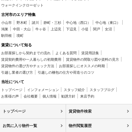
ウォークインクローゼット
古河市のエリア特集
小山市
野木町
諸川
静町・三杉
中心地（西口）
中心地（東口）
鴻巣
中田・大山
牛ヶ谷
上辺見
下辺見
小堤
関戸
女沼
駒羽根
境町
賃貸について知る
お部屋探しから契約までの流れ
よくある質問
賃貸用語集
賃貸契約費用や一人暮らしの初期費用
賃貸物件の間取り図や資料の見方
賃貸物件の選び方やチェック方法
お部屋探しにオススメの時期
引越し業者の選び方
引越しの梱包の仕方や荷造りのコツ
当社について
トップページ
インフォメーション
スタッフ紹介
スタッフブログ
お客様の声
会社概要
個人情報
勧誘方針
来店予約
トップページ
賃貸物件検索
お気に入り物件一覧
物件閲覧履歴