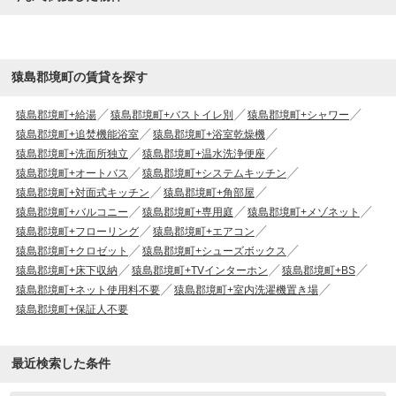
猿島郡境町の賃貸を探す
猿島郡境町+給湯
猿島郡境町+バストイレ別
猿島郡境町+シャワー
猿島郡境町+追焚機能浴室
猿島郡境町+浴室乾燥機
猿島郡境町+洗面所独立
猿島郡境町+温水洗浄便座
猿島郡境町+オートバス
猿島郡境町+システムキッチン
猿島郡境町+対面式キッチン
猿島郡境町+角部屋
猿島郡境町+バルコニー
猿島郡境町+専用庭
猿島郡境町+メゾネット
猿島郡境町+フローリング
猿島郡境町+エアコン
猿島郡境町+クロゼット
猿島郡境町+シューズボックス
猿島郡境町+床下収納
猿島郡境町+TVインターホン
猿島郡境町+BS
猿島郡境町+ネット使用料不要
猿島郡境町+室内洗濯機置き場
猿島郡境町+保証人不要
最近検索した条件